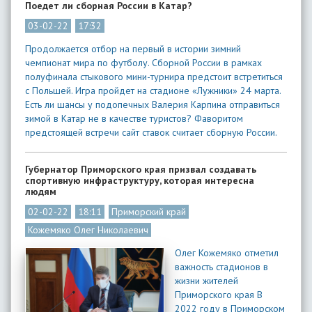
Поедет ли сборная России в Катар?
03-02-22
17:32
Продолжается отбор на первый в истории зимний
чемпионат мира по футболу. Сборной России в рамках
полуфинала стыкового мини-турнира предстоит встретиться
с Польшей. Игра пройдет на стадионе «Лужники» 24 марта.
Есть ли шансы у подопечных Валерия Карпина отправиться
зимой в Катар не в качестве туристов? Фаворитом
предстоящей встречи сайт ставок считает сборную России.
Губернатор Приморского края призвал создавать
спортивную инфраструктуру, которая интересна
людям
02-02-22
18:11
Приморский край
Кожемяко Олег Николаевич
Олег Кожемяко отметил
важность стадионов в
жизни жителей
Приморского края В
2022 году в Приморском