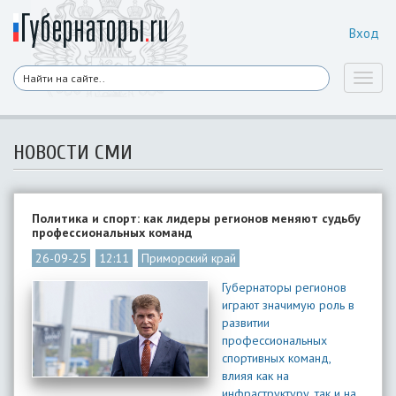
Вход
Toggl
naviga
НОВОСТИ СМИ
Политика и спорт: как лидеры регионов меняют судьбу
профессиональных команд
26-09-25
12:11
Приморский край
Губернаторы регионов
играют значимую роль в
развитии
профессиональных
спортивных команд,
влияя как на
инфраструктуру, так и на