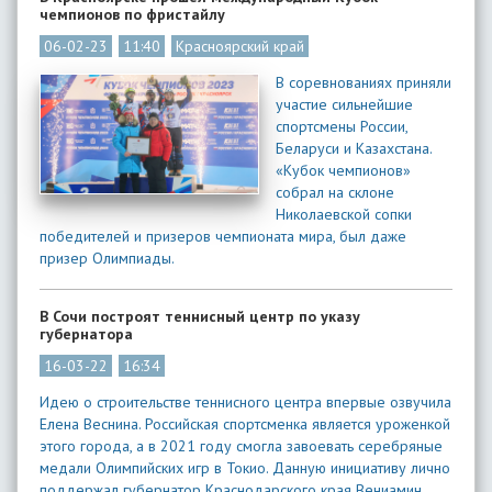
чемпионов по фристайлу
06-02-23
11:40
Красноярский край
В соревнованиях приняли
участие сильнейшие
спортсмены России,
Беларуси и Казахстана.
«Кубок чемпионов»
собрал на склоне
Николаевской сопки
победителей и призеров чемпионата мира, был даже
призер Олимпиады.
В Сочи построят теннисный центр по указу
губернатора
16-03-22
16:34
Идею о строительстве теннисного центра впервые озвучила
Елена Веснина. Российская спортсменка является уроженкой
этого города, а в 2021 году смогла завоевать серебряные
медали Олимпийских игр в Токио. Данную инициативу лично
поддержал губернатор Краснодарского края Вениамин