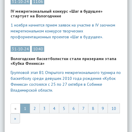
31-10-24
11:06
IV межрегиональный конкурс «Шаг в будущее»
стартует на Вологодчине
1 ноября начнется прием заявок на участие в IV заочном
межрегиональном конкурсе творческих
профориентационных проектов «Шаг в будущее».
31-10-24
10:40
Вологодские баскетболистки стали призерами этапа
«Кубка Феникса»
Групповой этап В1 Открытого межрегионального турнира по
баскетболу среди девушек 2010 года рождения «Кубок
Феникса» состоялся с 25 по 27 октября в Собинке
Владимирской области.
«
1
2
3
4
5
6
7
8
9
10
»