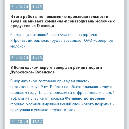
31-10-24
16:23
Итоги работы по повышению производительности
труда оценивает компания-производитель молочных
продуктов из Грязовца
Реализацию активной фазы участия в нацпроекте
«Производительность труда» завершает ОАО «Северное
молоко».
31-10-24
16:18
В Вологодском округе завершен ремонт дороги
Дубровское-Кубенское
В нормативное состояние приведен участок
протяженностью 9 км. Работы на объекте начались еще в
прошлом году. Тогда специалисты отфрезеровали старый
асфальт на участке от поселка Фетинино до деревни
Морино, уложили выравнивающий слой нового покрытия и
приступили к укладке верхнего слоя.
31-10-24
16:17