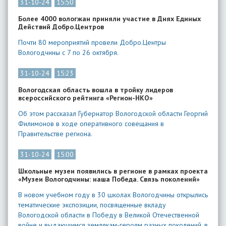
31-10-24
15:50
Более 4000 вологжан приняли участие в Днях Единых
Действий Добро.Центров
Почти 80 мероприятий провели Добро.Центры
Вологодчины с 7 по 26 октября.
31-10-24
15:23
Вологодская область вошла в тройку лидеров
всероссийского рейтинга «Регион-НКО»
Об этом рассказал Губернатор Вологодской области Георгий
Филимонов в ходе оперативного совещания в
Правительстве региона.
31-10-24
15:00
Школьные музеи появились в регионе в рамках проекта
«Музеи Вологодчины: наша Победа. Связь поколений»
В новом учебном году в 30 школах Вологодчины открылись
тематические экспозиции, посвященные вкладу
Вологодской области в Победу в Великой Отечественной
войне и выдающимся землякам-героям разных поколений, в