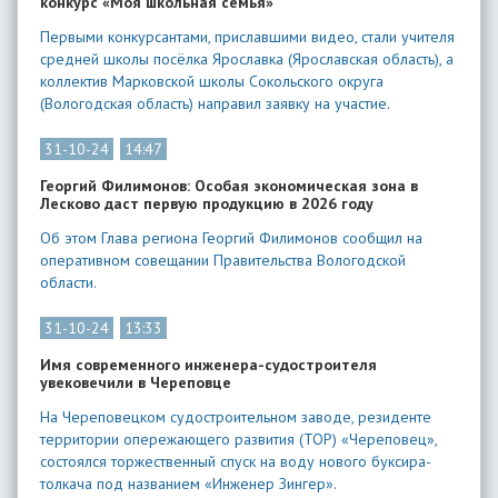
конкурс «Моя школьная семья»
Первыми конкурсантами, приславшими видео, стали учителя
средней школы посёлка Ярославка (Ярославская область), а
коллектив Марковской школы Сокольского округа
(Вологодская область) направил заявку на участие.
31-10-24
14:47
Георгий Филимонов: Особая экономическая зона в
Лесково даст первую продукцию в 2026 году
Об этом Глава региона Георгий Филимонов сообщил на
оперативном совещании Правительства Вологодской
области.
31-10-24
13:33
Имя современного инженера-судостроителя
увековечили в Череповце
На Череповецком судостроительном заводе, резиденте
территории опережающего развития (ТОР) «Череповец»,
состоялся торжественный спуск на воду нового буксира-
толкача под названием «Инженер Зингер».