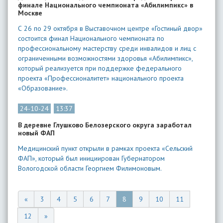
финале Национального чемпионата «Абилимпикс» в
Москве
С 26 по 29 октября в Выставочном центре «Гостиный двор»
состоится финал Национального чемпионата по
профессиональному мастерству среди инвалидов и лиц с
ограниченными возможностями здоровья «Абилимпикс»,
который реализуется при поддержке федерального
проекта «Профессионалитет» национального проекта
«Образование».
24-10-24
13:37
В деревне Глушково Белозерского округа заработал
новый ФАП
Медицинский пункт открыли в рамках проекта «Сельский
ФАП», который был инициирован Губернатором
Вологодской области Георгием Филимоновым.
«
3
4
5
6
7
8
9
10
11
12
»