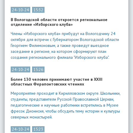
24-10-24
15:32
В Вологодской области откроется региональное
отделение «Изборского клуба»
Члены «Изборского клуба» прибудут на Вологодчину 24
октября для встречи с Губернатором Вологодской области
Георгием Филимоновым, а также проведут выездное
заседание в регионе, на котором сформируют план
создания регионального филиала "Изборского клуба".
24-10-24
15:26
Более 130 человек принимают участие в XXIII
областных Ферапонтовских чтениях
Мероприятие проходит в Кирилловском округе. Школьники,
студенты, представители Русской Православной Церкви,
педагогические и научные работники встретились в Музее
фресок Дионисия, чтобы обсудить тему истории и культуры
северных монастырей.
24-10-24
15:23