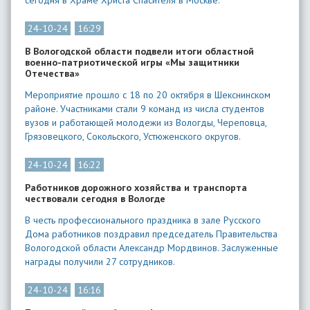
сегодня в Храме Христа Спасителя в Москве.
24-10-24
16:29
В Вологодской области подвели итоги областной
военно-патриотической игры «Мы защитники
Отечества»
Мероприятие прошло с 18 по 20 октября в Шекснинском
районе. Участниками стали 9 команд из числа студентов
вузов и работающей молодежи из Вологды, Череповца,
Грязовецкого, Сокольского, Устюженского округов.
24-10-24
16:22
Работников дорожного хозяйства и транспорта
чествовали сегодня в Вологде
В честь профессионального праздника в зале Русского
Дома работников поздравил председатель Правительства
Вологодской области Александр Мордвинов. Заслуженные
награды получили 27 сотрудников.
24-10-24
16:16