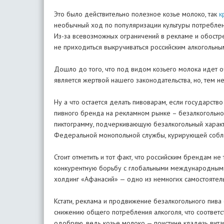
Это было действительно полезное козье молоко, так
к
необычный ход по популяризации культуры потреблени
Из-за всевозможных ограничений в рекламе и обостре
не приходиться выкручиваться российским алкогольн
Дошло до того, что под видом козьего молока идет 
является жертвой нашего законодательства, но, тем 
Ну а что остается делать пивоварам, если государст
пивного бренда на рекламном рынке – безалкогольное
пиктограмму, подчеркивающую безалкогольный характе
Федеральной монопольной службы, курирующей собл
Стоит отметить и тот факт, что российским брендам н
конкурентную борьбу с глобальными международными 
холдинг «Афанасий» — одно из немногих самостоятель
Кстати, реклама и продвижение безалкогольного пив
снижению общего потребления алкоголя, что соответс
одобряю, ведь козье молоко — поистине кладезь вита