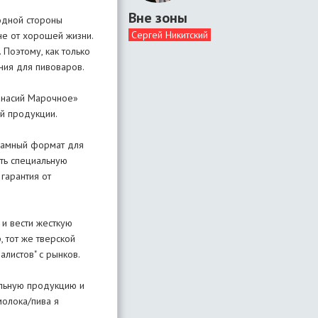
Вне зоны
 одной стороны
Сергей Никитский
не от хорошей жизни.
Поэтому, как только
ния для пивоваров.
фанасий Марочное»
ой продукции.
кламный формат для
ать специальную
гарантия от
 и вести жесткую
 тот же тверской
алистов" с рынков.
ольную продукцию и
молока/пива я