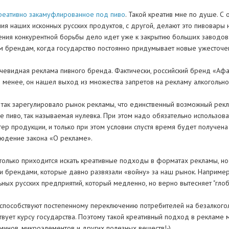
реативно закамуфлированное под пиво
. Такой креатив мне по душе. С
я наших исконных русских продуктов, с другой, делают это пивовары 
ния конкурентной борьбы дело идет уже к закрытию больших заводов. 
ым брендам, когда государство постоянно придумывает новые ужесточе
очевидная реклама пивного бренда. Фактически, российский бренд «А
не менее, он нашел выход из множества запретов на рекламу алкогольн
во так зарегулировало рынок рекламы, что единственный возможный ре
 пиво, так называемая нулевка. При этом надо обязательно использов
р продукции, и только при этом условии спустя время будет получена 
юдение закона «О рекламе».
е только приходится искать креативные подходы в форматах рекламы, но
брендами, которые давно развязали «войну» за наш рынок. Например,
ных русских предприятий, который медленно, но верно вытесняет "глоб
а способствуют постепенному переключению потребителей на безалког
твует курсу государства. Поэтому такой креативный подход в рекламе 
минов, микроэлементов и других полезных веществ!-)