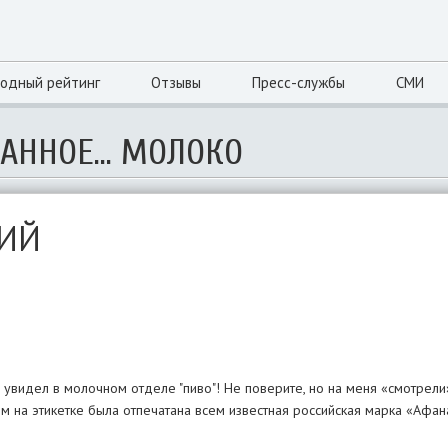
одный рейтинг
Отзывы
Пресс-службы
СМИ
АННОЕ... МОЛОКО
КИЙ
 увидел в молочном отделе "пиво"! Не поверите, но на меня «смотрели
ем на этикетке была отпечатана всем известная российская марка «Афа