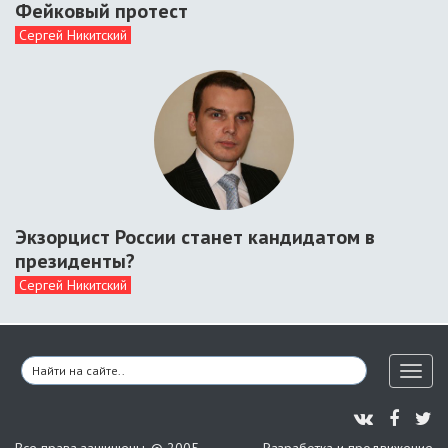
Фейковый протест
Сергей Никитский
Экзорцист России станет кандидатом в
президенты?
Сергей Никитский
Toggl
naviga