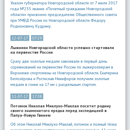
Указом губернатора Новгородской области от 7 июля 2017
года №255 звание «Почетный гражданин Новгородской
области» присвоено председателю Общественного совета
при УМВД России по Новгородской области Федору
Родионовичу Кудрину.
12-07-17
07:29
Лыжники Новгородской области успешно стартовали
на первенстве России
Сразу две золотые медали завоевали в первый день
соревнований на первенстве России по лыжероллерам в
Воронеже спортсмены из Новгородской области. Екатерина
Белозёрова и Ростислав Никифоров получили золотые
медали в гонке на 17 км с раздельным стартом.
11-07-17
17:38
Потомок Николая Миклухо-Маклая посетит родину
своего знаменитого предка перед экспедицией в
Папуа-Новую Гвинею
Об этом Николай Миклухо-Маклай, потомок и полный тёзка