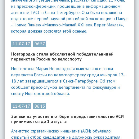
знаменитого путешественника, рассказал сегодня, 11 июля,
на пресс-конференции, прошедшей в информационном
агентстве ТАСС в Санкт-Петербурге. Она была посвящена
подготовке первой научной российской экспедиции в Папуа
- Новую Гвинею «Миклухо-Маклай XXI век. Берег Маклая»,
которая должна состоятся этой осенью.
11-07-17
06:57
Новгородка стала абсолютной победительницей
первенства России по велоспорту
Новгородка Мария Новолодская выиграла все гонки
первенства России по велоспорт-треку среди юниоров 17-
18 лет, завершившегося в Санкт-Петербурге. Об этом
сообщает пресс-служба департамента по физкультуре и
спорту Новгородской области.
11-07-17
06:15
Заявки на участие в отборе в представительство АСИ
принимаются до 1 августа
Агентство стратегических инициатив (АСИ) объявило
открытый отбор кандидатов на должность руководителя