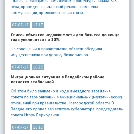
здании, являющимся памятником архитектуры начала XIX
века, проведён капитальный ремонт, заменены
коммуникации, проложены линии связи.
07-07-17
17:17
Список объектов недвижимости для бизнеса до конца
года увеличится на 10%
На совещании в правительстве области обсудили
имущественную поддержку бизнесменов.
07-07-17
16:22
Миграционная ситуация в Валдайском районе
остается стабильной
Об этом было заявлено в ходе выездного заседания
совета по гармонизации межнациональных (межэтнических)
отношений при правительстве Новгородской области. В
Валдае его провел заместитель губернатора, председатель
совета Игорь Верходанов.
07-07-17
16:12