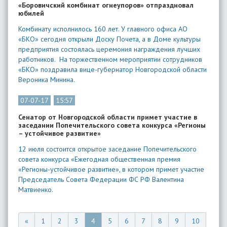
«Боровичский комбинат огнеупоров» отпраздновал
юбилей
Комбинату исполнилось 160 лет. У главного офиса АО
«БКО» сегодня открыли Доску Почета, а в Доме культуры
предприятия состоялась церемония награждения лучших
работников. На торжественном мероприятии сотрудников
«БКО» поздравила вице-губернатор Новгородской области
Вероника Минина.
07-07-17
15:57
Сенатор от Новгородской области примет участие в
заседании Попечительского совета конкурса «Регионы
– устойчивое развитие»
12 июля состоится открытое заседание Попечительского
совета конкурса «Ежегодная общественная премия
«Регионы-устойчивое развитие», в котором примет участие
Председатель Совета Федерации ФС РФ Валентина
Матвиенко.
«
1
2
3
4
5
6
7
8
9
10