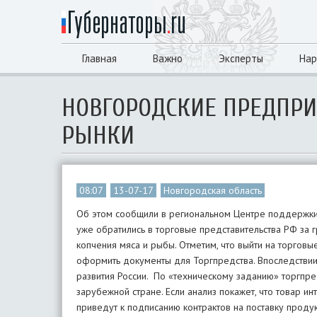
Главная
Важно
Эксперты
Нар
НОВГОРОДСКИЕ ПРЕДПР
РЫНКИ
08:07
13-07-17
Новгородская область
Об этом сообщили в региональном Центре поддержки 
уже обратились в торговые представительства РФ за
копчения мяса и рыбы. Отметим, что выйти на торгов
оформить документы для Торгпредства. Впоследствии 
развития России. По «техническому заданию» торгпре
зарубежной стране. Если анализ покажет, что товар и
приведут к подписанию контрактов на поставку проду