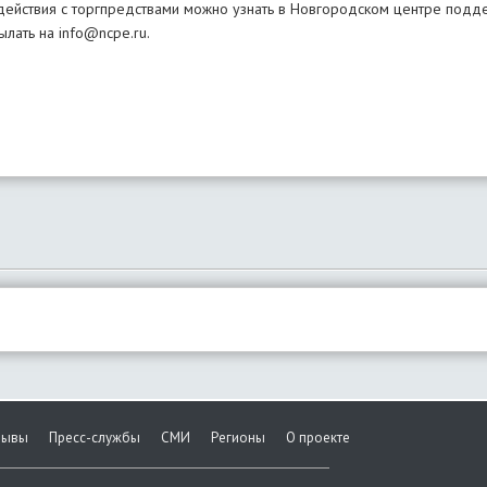
ствия с торгпредствами можно узнать в Новгородском центре подде
лать на info@ncpe.ru.
зывы
Пресс-службы
СМИ
Регионы
О проекте