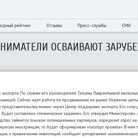
одный рейтинг
Отзывы
Пресс-службы
СМИ
ИНИМАТЕЛИ ОСВАИВАЮТ ЗАРУБ
экспорта. По словам его руководителя Татьяны Лаврентьевой несколь
 границей. Сейчас идет работа по продвижению на рынке Норвегии щеп
ые представительства можно через Центр поддержки экспорта. Его сотр
будет составлено «техническое задание». Его утвердит Министерство
дство займется поиском потенциальных партнеров, определит спрос на
нтересен иностранцам, то будет сформирован «паспорт проекта». В нем 
кции, к привлечению инвестиций, сообщает департамент экономического