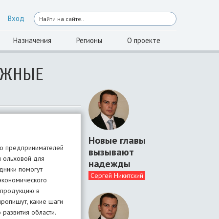
Вход
Назначения
Регионы
О проекте
ЕЖНЫЕ
Новые главы
ко предпринимателей
вызывают
ы ольховой для
надежды
удники помогут
Сергей Никитский
 экономического
 продукцию в
пропишут, какие шаги
 развития области.