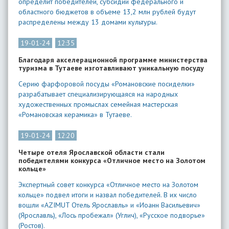
определит победителей, субсидии федерального и
областного бюджетов в объеме 13,2 млн рублей будут
распределены между 13 домами культуры.
19-01-24
12:35
Благодаря акселерационной программе министерства
туризма в Тутаеве изготавливают уникальную посуду
Серию фарфоровой посуды «Романовские посиделки»
разрабатывает специализирующаяся на народных
художественных промыслах семейная мастерская
«Романовская керамика» в Тутаеве.
19-01-24
12:20
Четыре отеля Ярославской области стали
победителями конкурса «Отличное место на Золотом
кольце»
​Экспертный совет конкурса «Отличное место на Золотом
кольце» подвел итоги и назвал победителей. В их число
вошли «AZIMUT Отель Ярославль» и «Иоанн Васильевич»
(Ярославль), «Лось пробежал» (Углич), «Русское подворье»
(Ростов).