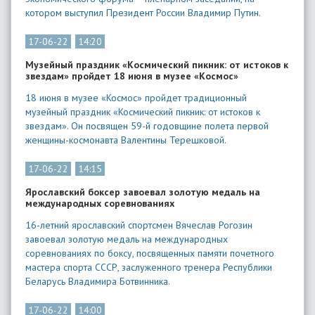
котором выступил Президент России Владимир Путин.
17-06-22
14:20
​Музейный праздник «Космический пикник: от истоков к
звездам» пройдет 18 июня в музее «Космос»
18 июня в музее «Космос» пройдет традиционный
музейный праздник «Космический пикник: от истоков к
звездам». Он посвящен 59-й годовщине полета первой
женщины-космонавта Валентины Терешковой.
17-06-22
14:15
Ярославский боксер завоевал золотую медаль на
международных соревнованиях
16-летний ярославский спортсмен Вячеслав Рогозин
завоевал золотую медаль на международных
соревнованиях по боксу, посвященных памяти почетного
мастера спорта СССР, заслуженного тренера Республики
Беларусь Владимира Ботвинника.
17-06-22
14:00