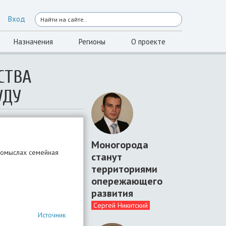
Вход
Назначения
Регионы
О проекте
СТВА
УДУ
Моногорода
ромыслах семейная
станут
территориями
опережающего
развития
Сергей Никитский
Источник