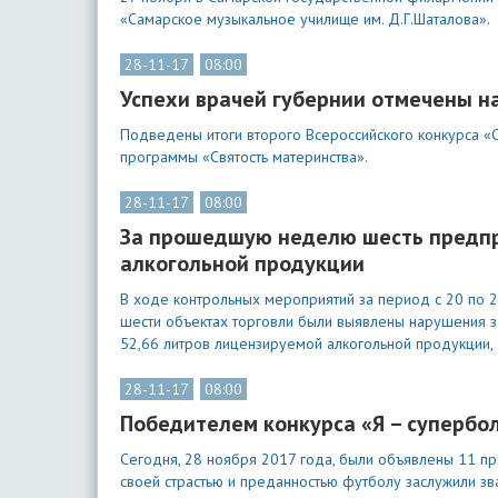
«Самарское музыкальное училище им. Д.Г.Шаталова».
28-11-17
08:00
Успехи врачей губернии отмечены н
Подведены итоги второго Всероссийского конкурса «
программы «Святость материнства».
28-11-17
08:00
За прошедшую неделю шесть предпр
алкогольной продукции
В ходе контрольных мероприятий за период с 20 по 2
шести объектах торговли были выявлены нарушения з
52,66 литров лицензируемой алкогольной продукции, 
28-11-17
08:00
Победителем конкурса «Я – супербо
Сегодня, 28 ноября 2017 года, были объявлены 11 п
своей страстью и преданностью футболу заслужили зв