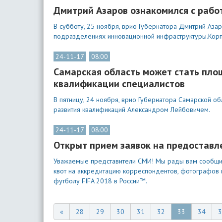
Дмитрий Азаров ознакомился с раб
В субботу, 25 ноября, врио Губернатора Дмитрий Аза
подразделениях инновационной инфраструктуры.Корпу
24-11-17
08:00
Самарская область может стать пло
квалификации специалистов
В пятницу, 24 ноября, врио Губернатора Самарской о
развития квалификаций Александром Лейбовичем.
24-11-17
08:00
Открыт прием заявок на предоставл
Уважаемые представители СМИ! Мы рады вам сообщить
квот на аккредитацию корреспондентов, фотографов 
футболу FIFA 2018 в России™.
«
28
29
30
31
32
33
34
3