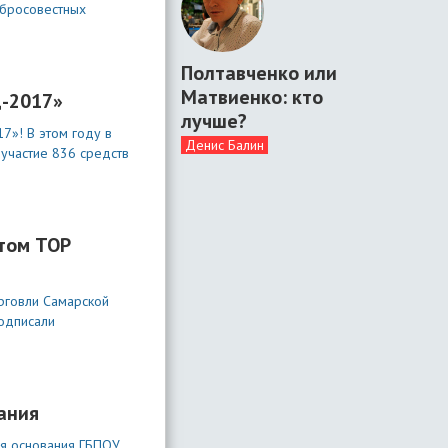
обросовестных
Полтавченко или
Матвиенко: кто
ц-2017»
лучше?
7»! В этом году в
Денис Балин
участие 836 средств
нтом ТОР
орговли Самарской
подписали
ания
ня основания ГБПОУ