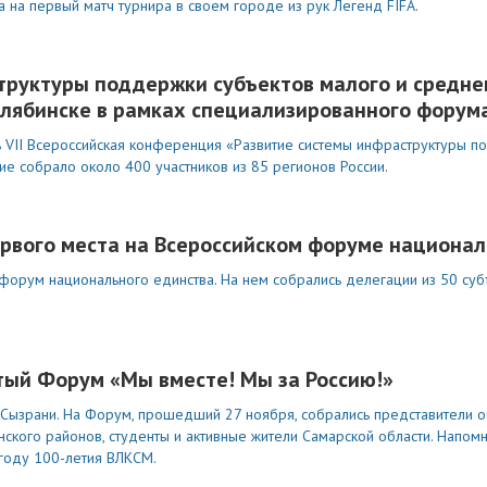
а на первый матч турнира в своем городе из рук Легенд FIFA.
труктуры поддержки субъектов малого и средне
лябинске в рамках специализированного форум
ь VII Всероссийская конференция «Развитие системы инфраструктуры п
е собрало около 400 участников из 85 регионов России.
рвого места на Всероссийском форуме национал
форум национального единства. На нем собрались делегации из 50 субъ
тый Форум «Мы вместе! Мы за Россию!»
в Сызрани. На Форум, прошедший 27 ноября, собрались представители 
онского районов, студенты и активные жители Самарской области. Напо
 году 100-летия ВЛКСМ.