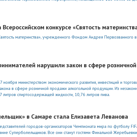
а Всероссийском конкурсе «Святость материнств
Святость материнства», учрежденного Фондом Андрея Первозванного в
инимателей нарушили закон в сфере розничной
7 ноября министерством экономического развития, инвестиций и торгов
акона в сфере розничной продажи алкогольной продукции. Из незаконн
7 литров спиртосодержащей жидкости, 10,76 литров пива.
лельщик» в Самаре стала Елизавета Леванова
редставителей городов-организаторов Чемпионата мира по футболу FIF
ание Суперболельщиков. Все они станут гостями Финальной Жеребьевки