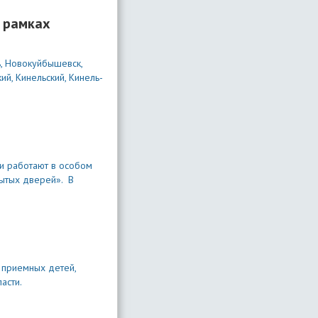
в рамках
ь, Новокуйбышевск,
ий, Кинельский, Кинель-
и работают в особом
ытых дверей». В
 приемных детей,
асти.