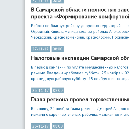
27-11-17
08:00
В Самарской области полностью зав
проекта «Формирование комфортной
Работы по благоустройству дворовых территорий заве
Отрадный, Кинель, муниципальных районах Алексеевский
Черкасский, Красноармейский, Красноярский, Похвистне
27-11-17
08:00
Налоговые инспекции Самарской об
В период кампании по уплате имущественных налогов
режиме. Введены «рабочие» субботы 25 ноября и 02
прошедшую рабочую субботу 25 ноября в инспекции 
25-11-17
08:00
Глава региона провел торжественны
В пятницу, 24 ноября, Глава региона Дмитрий Азаров
мамами одаренных ученых, рабочих, музыкантов и спо
25-11-17
08:00