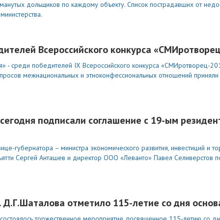
бманутых дольщиков по каждому объекту. Список пострадавших от нед
министерства.
дителей Всероссийского конкурса «СМИротворе
» - среди победителей IX Всероссийского конкурса «СМИротворец-201
просов межнациональных и этноконфессиональных отношений приняли 
 сегодня подписали соглашение с 19-ым резиде
вице-губернатора – министра экономического развития, инвестиций и т
льятти Сергей Анташев и директор ООО «Леванто» Павел Селиверстов 
 Д.Г.Шаталова отметило 115-летие со дня основ
состоялось торжественное мероприятие, посвященное 115-летию со д