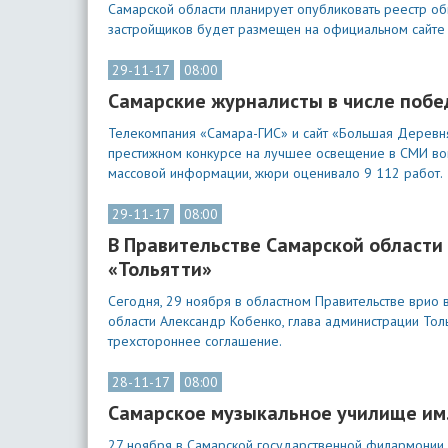
Самарской области планирует опубликовать реестр о
застройщиков будет размещен на официальном сайте 
29-11-17
08:00
Самарские журналисты в числе побе
Телекомпания «Самара-ГИС» и сайт «Большая Деревня
престижном конкурсе на лучшее освещение в СМИ во
массовой информации, жюри оценивало 9 112 работ.
29-11-17
08:00
В Правительстве Самарской области
«Тольятти»
Сегодня, 29 ноября в областном Правительстве врио 
области Александр Кобенко, глава администрации То
трехстороннее соглашение.
28-11-17
08:00
Самарское музыкальное училище им.
27 ноября в Самарской государственной филармонии 