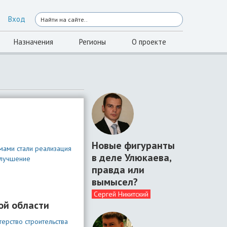
Вход
Назначения
Регионы
О проекте
Новые фигуранты
мами стали реализация
в деле Улюкаева,
улучшение
правда или
вымысел?
Сергей Никитский
ой области
ерство строительства