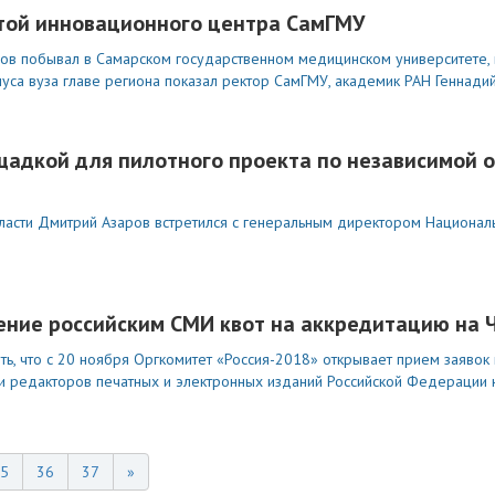
отой инновационного центра СамГМУ
ров побывал в Самарском государственном медицинском университете, в
са вуза главе региона показал ректор СамГМУ, академик РАН Геннадий
щадкой для пилотного проекта по независимой 
бласти Дмитрий Азаров встретился с генеральным директором Националь
ение российским СМИ квот на аккредитацию на 
, что с 20 ноября Оргкомитет «Россия-2018» открывает прием заявок
и редакторов печатных и электронных изданий Российской Федерации 
5
36
37
»