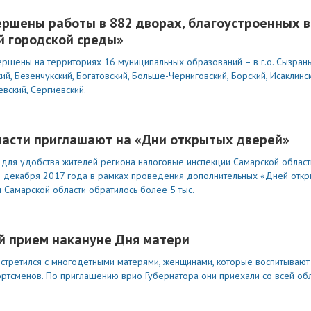
ершены работы в 882 дворах, благоустроенных 
 городской среды»
ршены на территориях 16 муниципальных образований – в г.о. Сызран
, Безенчукский, Богатовский, Больше-Черниговский, Борский, Исаклинск
вский, Сергиевский.
ласти приглашают на «Дни открытых дверей»
 для удобства жителей региона налоговые инспекции Самарской област
 декабря 2017 года в рамках проведения дополнительных «Дней откр
Самарской области обратилось более 5 тыс.
й прием накануне Дня матери
 встретился с многодетными матерями, женщинами, которые воспитывают
ртсменов. По приглашению врио Губернатора они приехали со всей обл