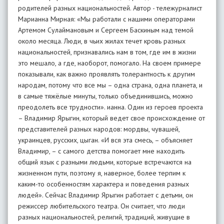
родителей разных национальностей. Автор - тележурналист
Марианна Мирная: «Мы работали с нашими операторами
Артемом Сулаймановым и Сергеем Баскиным над темой
около месяца. Люди, в чьих жилах течет кровь разных
национальностей, признавались нам в том, где им в жизни
это мешало, а где, наоборот, помогало. На своем примере
показывали, как важно проявлять толерантность к другим
народам, потому что все мы – одна страна, одна планета, и
в самые тяжёлые минуты, только объединившись, можно
преодолеть все трудности». ианна. Один из героев проекта
– Владимир Ярыгин, который ведет свое происхождение от
представителей разных народов: мордвы, чувашей,
украинцев, русских, цыган. «И вся эта смесь, – объясняет
Владимир, – с самого детства помогает мне находить
общий язык с разными людьми, которые встречаются на
жизненном пути, поэтому я, наверное, более терпим к
каким-то особенностям характера и поведения разных
людей». Сейчас Владимир Ярыгин работает с детьми, он
режиссер любительского театра. Он считает, что люди
разных национальностей, религий, традиций, живущие в