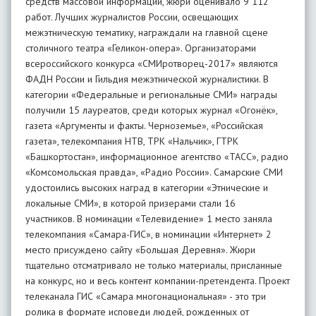
средств массовой информации, жюри оценивало 9 112
работ. Лучших журналистов России, освещающих
межэтническую тематику, награждали на главной сцене
столичного театра «Геликон-опера». Организаторами
всероссийского конкурса «СМИротворец-2017» являются
ФАДН России и Гильдия межэтнической журналистики. В
категории «Федеральные и региональные СМИ» награды
получили 15 лауреатов, среди которых журнал «Огонёк»,
газета «Аргументы и факты. Черноземье», «Российская
газета», телекомпания НТВ, ТРК «Нальчик», ГТРК
«Башкортостан», информационное агентство «ТАСС», радио
«Комсомольская правда», «Радио России». Самарские СМИ
удостоились высоких наград в категории «Этнические и
локальные СМИ», в которой призерами стали 16
участников. В номинации «Телевидение» 1 место заняла
телекомпания «Самара-ГИС», в номинации «Интернет» 2
место присуждено сайту «Большая Деревня». Жюри
тщательно отсматривало не только материалы, присланные
на конкурс, но и весь контент компании-претендента. Проект
телеканала ГИС «Самара многонациональная» - это три
ролика в формате исповеди людей, рожденных от