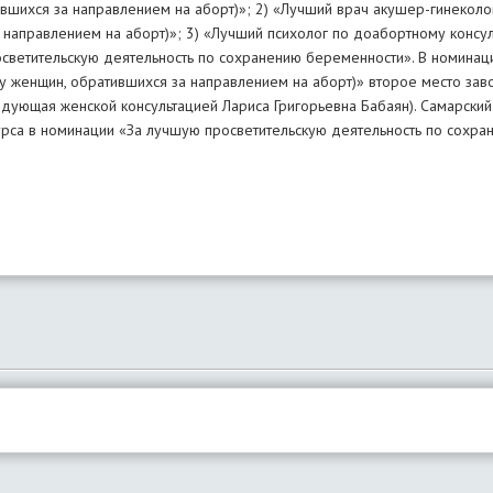
вшихся за направлением на аборт)»; 2) «Лучший врач акушер-гинеколо
 направлением на аборт)»; 3) «Лучший психолог по доабортному консу
осветительскую деятельность по сохранению беременности». В номина
у женщин, обратившихся за направлением на аборт)» второе место зав
едующая женской консультацией Лариса Григорьевна Бабаян). Самарский
урса в номинации «За лучшую просветительскую деятельность по сохра