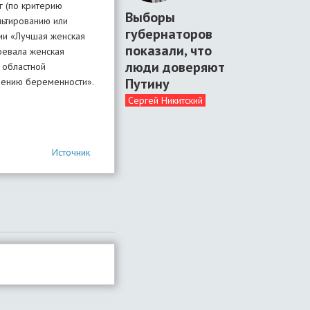
г (по критерию
Выборы
льтированию или
губернаторов
ции «Лучшая женская
показали, что
оевала женская
люди доверяют
 областной
Путину
нению беременности».
Сергей Никитский
Источник