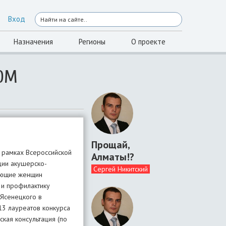
Вход
Назначения
Регионы
О проекте
ОМ
Прощай,
 рамках Всероссийской
Алматы!?
ции акушерско-
Сергей Никитский
дающие женщин
 и профилактику
-Ясенецкого в
13 лауреатов конкурса
ская консультация (по