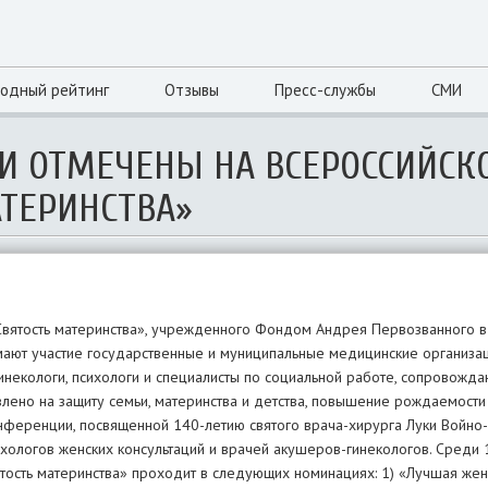
одный рейтинг
Отзывы
Пресс-службы
СМИ
ИИ ОТМЕЧЕНЫ НА ВСЕРОССИЙСК
АТЕРИНСТВА»
Святость материнства», учрежденного Фондом Андрея Первозванного в
имают участие государственные и муниципальные медицинские организа
гинекологи, психологи и специалисты по социальной работе, сопровож
лено на защиту семьи, материнства и детства, повышение рождаемости
онференции, посвященной 140-летию святого врача-хирурга Луки Войно
хологов женских консультаций и врачей акушеров-гинекологов. Среди 
ятость материнства» проходит в следующих номинациях: 1) «Лучшая жен