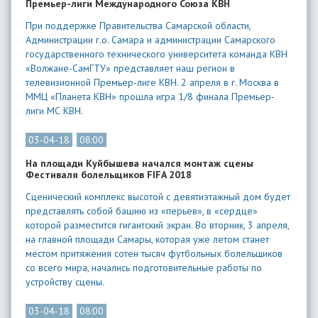
Премьер-лиги Международного Союза КВН
При поддержке Правительства Самарской области,
Администрации г.о. Самара и администрации Самарского
государственного технического университета команда КВН
«Волжане-СамГТУ» представляет наш регион в
телевизионной Премьер-лиге КВН. 2 апреля в г. Москва в
ММЦ «Планета КВН» прошла игра 1/8 финала Премьер-
лиги МС КВН.
03-04-18
08:00
На площади Куйбышева начался монтаж сцены
Фестиваля болельщиков FIFA 2018
Сценический комплекс высотой с девятиэтажный дом будет
представлять собой башню из «перьев», в «сердце»
которой разместится гигантский экран. Во вторник, 3 апреля,
на главной площади Самары, которая уже летом станет
местом притяжения сотен тысяч футбольных болельщиков
со всего мира, начались подготовительные работы по
устройству сцены.
03-04-18
08:00