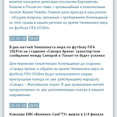
визитом находится делегация посольства Королевства
Бельгии в России во главе с чрезвычайным и полномочным
послом Жаном Режибо. Главная цель приезда в наш регион
- обсудить вопросы, связанные с пребыванием болельщиков
из этой страны в нашем регионе во время Чемпионата мира
по футболу FIFA 2018тм.
03-04-18
08:00
В дни матчей Чемпионата мира по футболу FIFA
2018тм на стадионе «Самара Арена» транспортное
сообщение между Самарой и Тольятти будет усилено
Для перевозки тольяттинских болельщиков до стадиона
«Самара Арена» и обратно во время Чемпионата мира по
футболу FIFA 2018тм будут использоваться скорые
пригородные поезда по уже действующему маршруту
«Самара – Жигулевское море». В дни проведения матчей
предусмотрено по два дополнительных поезда в каждом
направлении.
03-04-18
08:00
Команда КВН «Волжане-СамГТУ» вышла в 1/4 финала