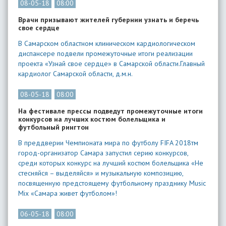
08-05-18
08:00
Врачи призывают жителей губернии узнать и беречь
свое сердце
В Самарском областном клиническом кардиологическом
диспансере подвели промежуточные итоги реализации
проекта «Узнай свое сердце» в Самарской области.Главный
кардиолог Самарской области, д.м.н.
08-05-18
08:00
На фестивале прессы подведут промежуточные итоги
конкурсов на лучших костюм болельщика и
футбольный рингтон
В преддверии Чемпионата мира по футболу FIFA 2018тм
город-организатор Самара запустил серию конкурсов,
среди которых конкурс на лучший костюм болельщика «Не
стесняйся – выделяйся» и музыкальную композицию,
посвященную предстоящему футбольному празднику Music
Mix «Самара живет футболом»!
06-05-18
08:00