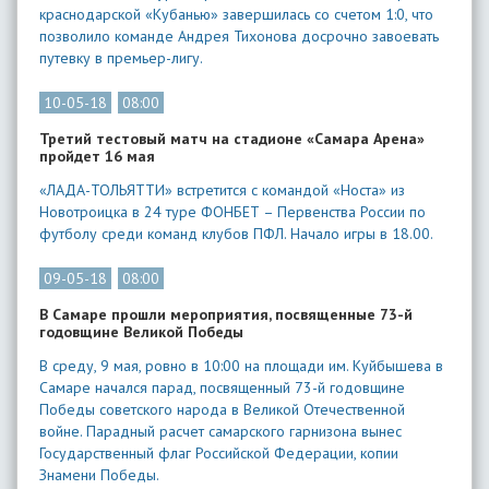
краснодарской «Кубанью» завершилась со счетом 1:0, что
позволило команде Андрея Тихонова досрочно завоевать
путевку в премьер-лигу.
10-05-18
08:00
Третий тестовый матч на стадионе «Самара Арена»
пройдет 16 мая
«ЛАДА-ТОЛЬЯТТИ» встретится с командой «Носта» из
Новотроицка в 24 туре ФОНБЕТ – Первенства России по
футболу среди команд клубов ПФЛ. Начало игры в 18.00.
09-05-18
08:00
В Самаре прошли мероприятия, посвященные 73-й
годовщине Великой Победы
В среду, 9 мая, ровно в 10:00 на площади им. Куйбышева в
Самаре начался парад, посвященный 73-й годовщине
Победы советского народа в Великой Отечественной
войне. Парадный расчет самарского гарнизона вынес
Государственный флаг Российской Федерации, копии
Знамени Победы.