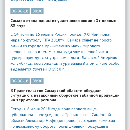
06-06-18
08:00
Самара стала одним из участников акции «От первых -
XXI-му»
С 14 июня по 15 июля в Росcии пройдет XXI Чемпионат
мира по футболу FIFA 2018тм. Самара станет не просто
одним из городов, принимающих матчи мирового
первенства, но и тем местом, куда уже в первой части
турнира приедут сразу три команды из Латинской Америки:
колумбийцы, костариканцы и уругвайцы.В этом списке особо
выделяется Уругвай. В 1930 г.
06-06-18
08:00
В Правительстве Самарской области обсудили
ситуацию с незаконным оборотом табачной продукции
на территории региона
Сегодня, 6 июня 2018 года, врио первого вице-
губернатора – председателя Правительства Самарской
области Александр Нефёдов провел заседание комиссии
по незаконному обороту промышленной продукции в