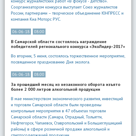
конкурс журналистских работ «В фокусе - детство».
Соорганизатором конкурса выступает Союз журналистов
России, партнерами – творческое объединение ЮНПРЕСС и
компания Киа Моторс РУС.
06-06-18
08:00
В Самарской области состоялось награждение
победителей регионального конкурса «ЭкоЛидер-2017»
Во вторник, 5 июня, состоялось торжественное мероприятие,
посвященное празднованию Дня эколога.
06-06-18
08:00
За прошедший месяц из незаконного оборота изъято
более 2 000 литров алкогольной продукции
В мае министерством экономического развития, инвестиций
и торговли Самарской области были проведены
контрольные мероприятия в 47 объектах торговли
Самарской области (Самара, Отрадный, Тольятти,
Нефтегорск, Чапаевск, Ставропольский и Большеглушицкий
районы) в сфере розничной продажи алкогольной и
спиртосодержащей продукции.