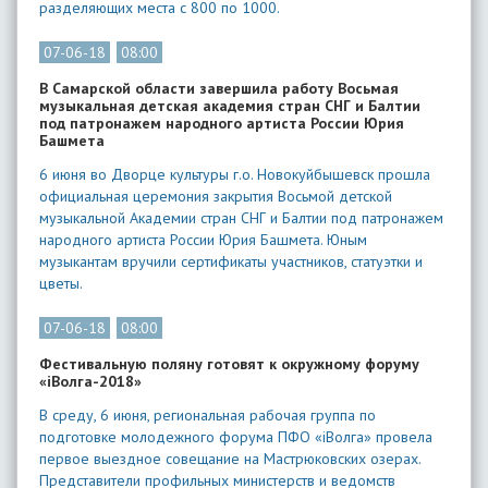
разделяющих места с 800 по 1000.
07-06-18
08:00
В Самарской области завершила работу Восьмая
музыкальная детская академия стран СНГ и Балтии
под патронажем народного артиста России Юрия
Башмета
6 июня во Дворце культуры г.о. Новокуйбышевск прошла
официальная церемония закрытия Восьмой детской
музыкальной Академии стран СНГ и Балтии под патронажем
народного артиста России Юрия Башмета. Юным
музыкантам вручили сертификаты участников, статуэтки и
цветы.
07-06-18
08:00
Фестивальную поляну готовят к окружному форуму
«iВолга-2018»
В среду, 6 июня, региональная рабочая группа по
подготовке молодежного форума ПФО «iВолга» провела
первое выездное совещание на Мастрюковских озерах.
Представители профильных министерств и ведомств