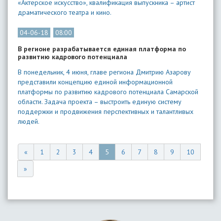
«Актерское искусство», квалификация выпускника – артист
драматического театра и кино.
04-06-18
08:00
В регионе разрабатывается единая платформа по
развитию кадрового потенциала
В понедельник, 4 июня, главе региона Дмитрию Азарову
представили концепцию единой информационной
платформы по развитию кадрового потенциала Самарской
области. Задача проекта – выстроить единую систему
поддержки и продвижения перспективных и талантливых
людей.
«
1
2
3
4
5
6
7
8
9
10
»