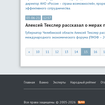
директор АНО «Россия – страна возможностей», прор
эффективного сотрудничества.
03-06-21
12:57
Алексей Текслер рассказал о мерах
Губернатор Челябинской области Алексей Текслер рас
международного экономического форума (ПМЭФ – 2
«
10
11
12
13
14
15
16
1
Главная
Важно
Эксперты
Народный рейтинг
От
Все права защищены. © 2005-2026