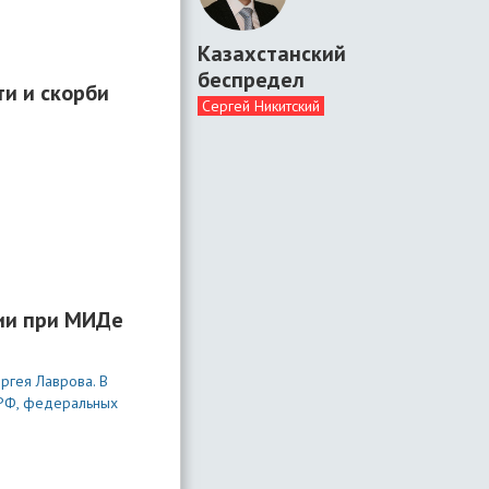
Казахстанский
беспредел
ти и скорби
Сергей Никитский
сии при МИДе
ргея Лаврова. В
 РФ, федеральных