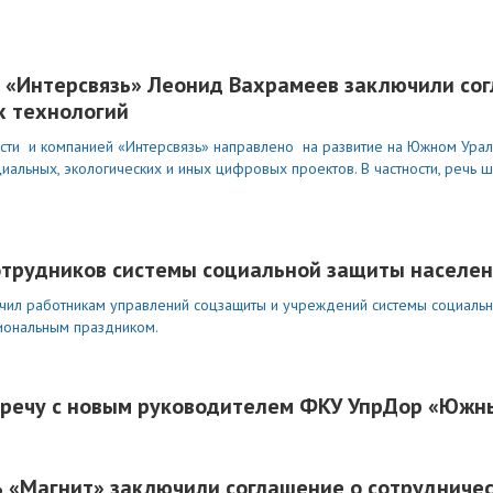
О «Интерсвязь» Леонид Вахрамеев заключили со
х технологий
сти и компанией «Интерсвязь» направлено на развитие на Южном Урал
иальных, экологических и иных цифровых проектов. В частности, речь 
отрудников системы социальной защиты населе
учил работникам управлений соцзащиты и учреждений системы социаль
сиональным праздником.
тречу с новым руководителем ФКУ УпрДор «Южн
ь «Магнит» заключили соглашение о сотрудниче