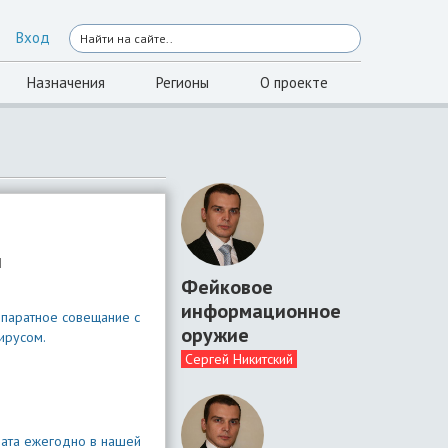
Вход
Назначения
Регионы
О проекте
и
Фейковое
информационное
ппаратное совещание с
оружие
ирусом.
Сергей Никитский
дата ежегодно в нашей