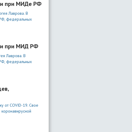
сии при МИДе РФ
гея Лаврова. В
 РФ, федеральных
сии при МИД РФ
ея Лаврова. В
 РФ, федеральных
ев,
ку от COVID-19. Свое
й коронавирусной