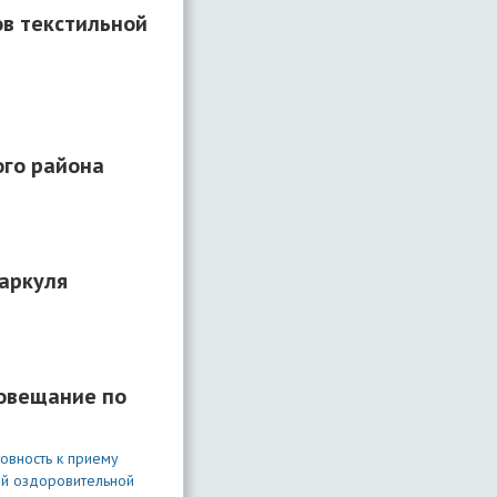
ов текстильной
ого района
баркуля
совещание по
овность к приему
ей оздоровительной