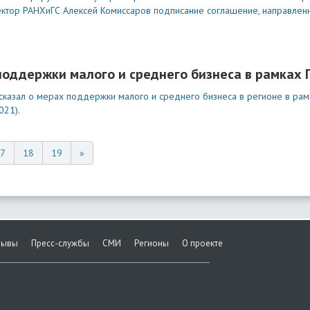
ектор РАНХиГС Алексей Комиссаров подписание соглашение, направлен
 поддержки малого и среднего бизнеса в рамках
сказал о мерах поддержки малого и среднего бизнеса в регионе в рам
021).
7
18
19
»
зывы
Пресс-службы
СМИ
Регионы
О проекте