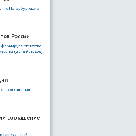
олях Петербургского
тов России
 формирует Агентство
овий ведения бизнеса,
ции
сал соглашения с
или соглашение
и генеральный