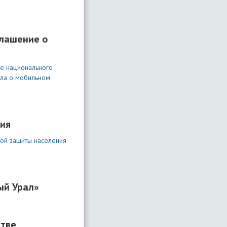
глашение о
е национального
шла о мобильном
ния
ной защиты населения
ый Урал»
стве