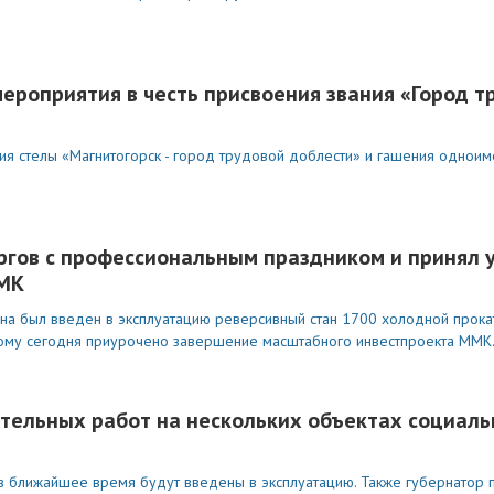
ероприятия в честь присвоения звания «Город т
ия стелы «Магнитогорск - город трудовой доблести» и гашения однои
ргов с профессиональным праздником и принял у
ММК
а был введен в эксплуатацию реверсивный стан 1700 холодной прокат
рому сегодня приурочено завершение масштабного инвестпроекта ММК
ительных работ на нескольких объектах социаль
 в ближайшее время будут введены в эксплуатацию. Также губернатор 