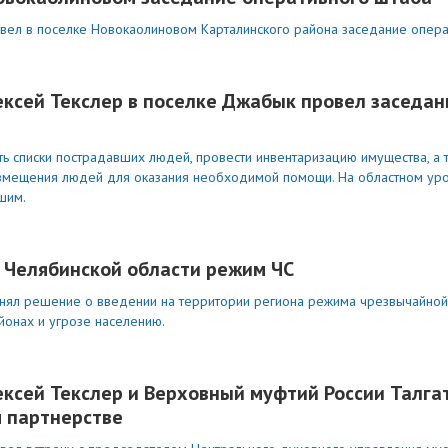
рвел в поселке Новокаолиновом Карталинского района заседание опера
ексей Текслер в поселке Джабык провел заседан
ть списки пострадавших людей, провести инвентаризацию имущества, а 
азмещения людей для оказания необходимой помощи. На областном ур
шим.
и Челябинской области режим ЧС
нял решение о введении на территории региона режима чрезвычайной 
йонах и угрозе населению.
ексей Текслер и Верховный муфтий России Талг
 партнерстве