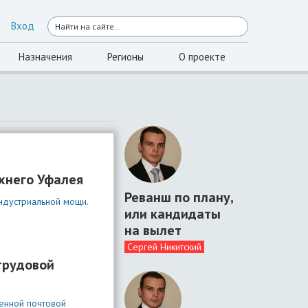
Вход
Назначения
Регионы
О проекте
хнего Уфалея
Реванш по плану,
ндустриальной мощи.
или кандидаты
на вылет
Сергей Никитский
трудовой
менной почтовой