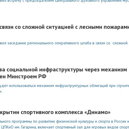
овел встречу с председателем Центрального духовного управления мус
связи со сложной ситуацией с лесными пожарам
вел заседание регионального оперативного штаба в связи со сложной 
тва социальной инфраструктуры через механизм
рен Минстроем РФ
будет использоваться механизм инфраструктурных облигаций при строит
».
открытии спортивного комплекса «Динамо»
ного программы по развитию физической культуры и спорта в России 
ЦПКиО им. Гагарина, включает спортивный зал для игровых видов спорт