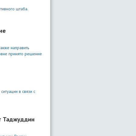
тивного штаба.
ие
также направить
овне принято решение
ситуации в связи с
ат Таджуддин