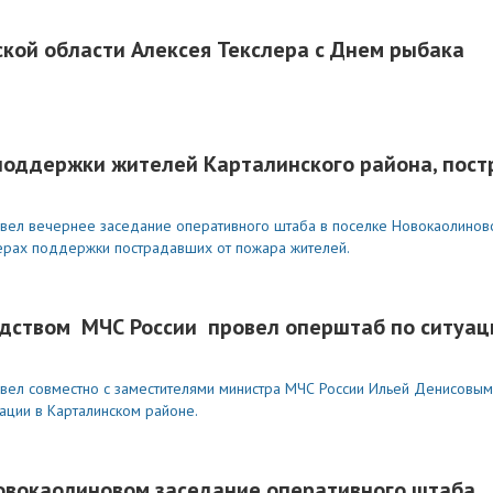
кой области Алексея Текслера с Днем рыбака
 поддержки жителей Карталинского района, пос
овел вечернее заседание оперативного штаба в поселке Новокаолиново
мерах поддержки пострадавших от пожара жителей.
одством МЧС России провел оперштаб по ситуац
овел совместно с заместителями министра МЧС России Ильей Денисовым
ации в Карталинском районе.
Новокаолиновом заседание оперативного штаба