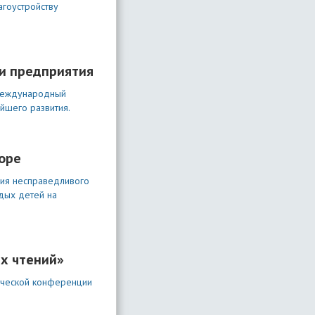
агоустройству
ми предприятия
«Международный
йшего развития.
оре
вия несправедливого
дых детей на
их чтений»
тической конференции