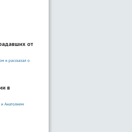
традавших от
м и рассказал о
ии в
 и Анатолием