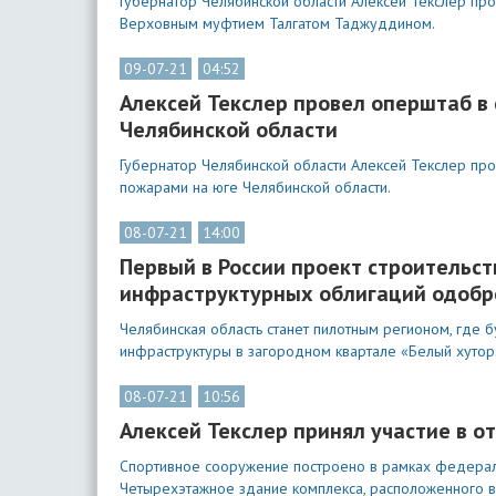
Губернатор Челябинской области Алексей Текслер пр
Верховным муфтием Талгатом Таджуддином.
09-07-21
04:52
Алексей Текслер провел оперштаб в 
Челябинской области
Губернатор Челябинской области Алексей Текслер про
пожарами на юге Челябинской области.
08-07-21
14:00
Первый в России проект строительс
инфраструктурных облигаций одоб
Челябинская область станет пилотным регионом, где 
инфраструктуры в загородном квартале «Белый хутор
08-07-21
10:56
Алексей Текслер принял участие в 
Спортивное сооружение построено в рамках федераль
Четырехэтажное здание комплекса, расположенного в 