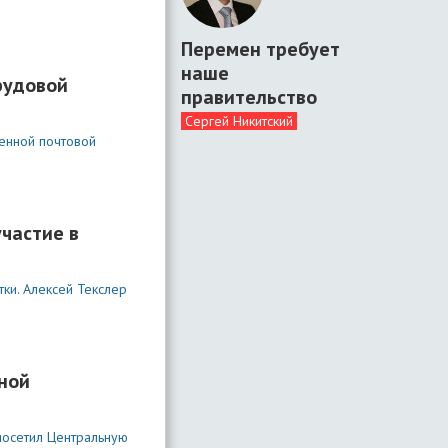
Перемен требует
наше
рудовой
правительство
Сергей Никитский
менной почтовой
частие в
ки. Алексей Текслер
.
ной
посетил Центральную