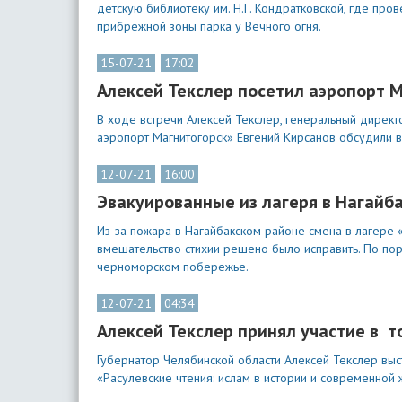
детскую библиотеку им. Н.Г. Кондратковской, где пр
прибрежной зоны парка у Вечного огня.
15-07-21
17:02
Алексей Текслер посетил аэропорт 
В ходе встречи Алексей Текслер, генеральный дире
аэропорт Магнитогорск» Евгений Кирсанов обсудили 
12-07-21
16:00
Эвакуированные из лагеря в Нагайб
Из-за пожара в Нагайбакском районе смена в лагере
вмешательство стихии решено было исправить. По по
черноморском побережье.
12-07-21
04:34
Алексей Текслер принял участие в 
Губернатор Челябинской области Алексей Текслер вы
«Расулевские чтения: ислам в истории и современной 