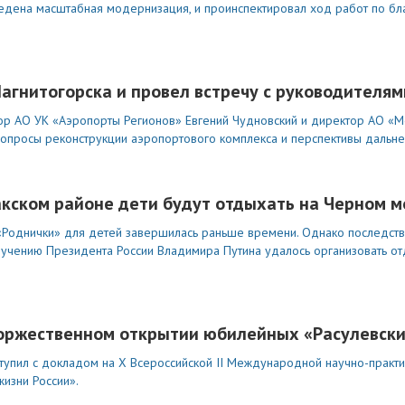
оведена масштабная модернизация, и проинспектировал ход работ по бл
Магнитогорска и провел встречу с руководителя
ктор АО УК «Аэропорты Регионов» Евгений Чудновский и директор АО 
вопросы реконструкции аэропортового комплекса и перспективы дальне
акском районе дети будут отдыхать на Черном м
 «Роднички» для детей завершилась раньше времени. Однако последст
ручению Президента России Владимира Путина удалось организовать от
торжественном открытии юбилейных «Расулевск
ступил с докладом на X Всероссийской II Международной научно-прак
жизни России».