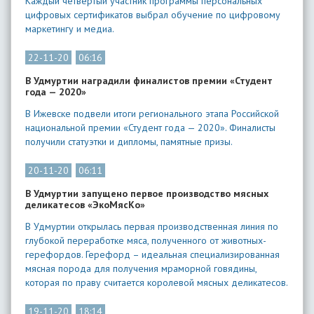
Каждый четвертый участник программы персональных
цифровых сертификатов выбрал обучение по цифровому
маркетингу и медиа.
22-11-20
06:16
В Удмуртии наградили финалистов премии «Студент
года — 2020»
В Ижевске подвели итоги регионального этапа Российской
национальной премии «Студент года — 2020». Финалисты
получили статуэтки и дипломы, памятные призы.
20-11-20
06:11
В Удмуртии запущено первое производство мясных
деликатесов «ЭкоМясКо»
В Удмуртии открылась первая производственная линия по
глубокой переработке мяса, полученного от животных-
герефордов. Герефорд – идеальная специализированная
мясная порода для получения мраморной говядины,
которая по праву считается королевой мясных деликатесов.
19-11-20
18:14