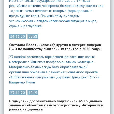
На 29-ой сессии Государственного Совета УР Глава
республики отметил, что проект бюджета следующего года
- один из самых непростых, которые формировали в
предыдущие годы. Причины тому очевидны -
экономическая и эпидемиологическая ситуация в мире,
стране и республике.
24-11-20
05:58
Светлана Болотникова: «Удмуртия в пятерке лидеров
ПФО по количеству выигранных грантов в 2020 году»
23 ноября состоялось торжественное открытие новых
мастерских в Увинском профессиональном колледже.
Материально-техническую базу образовательной
организации обновили в рамках национального проекта
«Образование», который инициировал Президент России
Владимир Путин.
23-11-20
10:19
В Удмуртии дополнительно подключили 45 социально
значимых объектов к высокоскоростному Интернету в
рамках нацпроекта