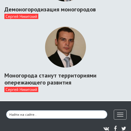
Демоногородизация моногородов
Сергей Никитский
Моногорода станут территориями
опережающего развития
Сергей Никитский
Toggl
naviga