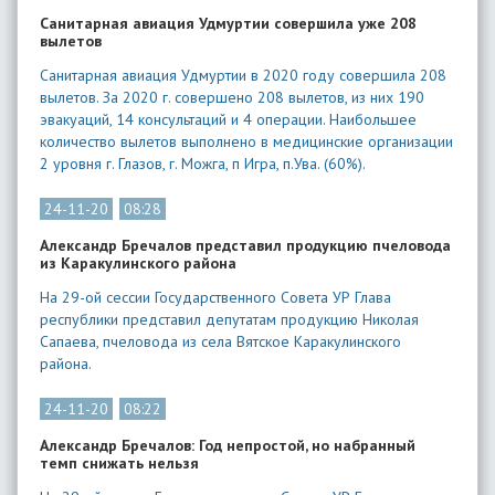
Санитарная авиация Удмуртии совершила уже 208
вылетов
Санитарная авиация Удмуртии в 2020 году совершила 208
вылетов. За 2020 г. совершено 208 вылетов, из них 190
эвакуаций, 14 консультаций и 4 операции. Наибольшее
количество вылетов выполнено в медицинские организации
2 уровня г. Глазов, г. Можга, п Игра, п.Ува. (60%).
24-11-20
08:28
Александр Бречалов представил продукцию пчеловода
из Каракулинского района
На 29-ой сессии Государственного Совета УР Глава
республики представил депутатам продукцию Николая
Сапаева, пчеловода из села Вятское Каракулинского
района.
24-11-20
08:22
Александр Бречалов: Год непростой, но набранный
темп снижать нельзя