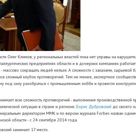
асти Олег Климов, у региональных властей пока нет управы на нарушите
аллургических предприятиях области и в дочерних компаниях работает
 массово сокращать людей нельзя. А сложности с заказами, сырьевой 
ся сложный клубок противоречий. Тем не менее, экспертное сообщест
му под силу разобраться с промышленным лобби и провести конструктив
понимает всю сложность противоречий - выполнения производственной 
мической ситуации в стране и регионе.
Борис Дубровский
до своего н
енеральным директором ММК и по версии журнала Forbes назван одним
ской области - с 24 сентября 2014 года.
вский занимает 17 место.