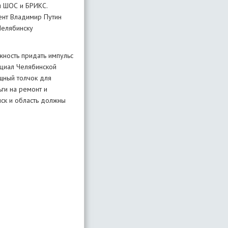
ы ШОС и БРИКС.
дент Владимир Путин
Челябинску
жность придать импульс
нциал Челябинской
ощный толчок для
ги на ремонт и
нск и область должны