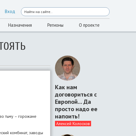
Вход
Назначения
Регионы
О проекте
ТОЯТЬ
Как нам
договориться с
Европой... Да
просто надо ее
напоить!
во тьму – горожане
Алексей Колосков
еский комбинат, заводы