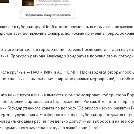
щение к губернатору. «Необходимо применить все рычаги и возможнос
аронов все-таки включить фильтры, полностью применять природоохран
о этого смог стоял в городе почти неделю. Последние дни дым на ули
вания. Прокурор региона Александр Кондратьев поручил своим сотрудн
числе крупные — ПАО «ЧМК» и АО «ЧЭМК». Производятся отборы проб 
 ответственных за выполнение природоохранных мероприятий, — сообщи
, что некие круги влияния пытаются скомпрометировать губернатора Бо
 проведении стартовавшего Года экологии в России. В конце декабря г
нии Государственного совета по вопросу "Об экологическом развитии 
мер для улучшения атмосферного воздуха. Губернатор предлагал оцен
проводить сводный расчет предельно допустимых выбросов и на его ос
нормативного качества воздуха в жилой зоне (квот).