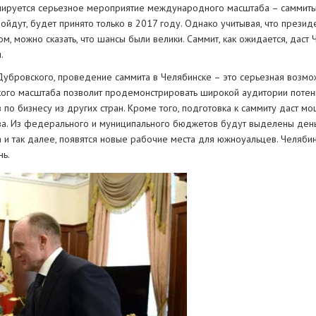
анируется серьезное мероприятие международного масштаба – саммит
ойдут, будет принято только в 2017 году. Однако учитывая, что прези
 можно сказать, что шансы были велики. Саммит, как ожидается, даст 
.
Дубровского, проведение саммита в Челябинске – это серьезная возмо
акого масштаба позволит продемонстрировать широкой аудитории поте
 по бизнесу из других стран. Кроме того, подготовка к саммиту даст м
тва. Из федерального и муниципального бюджетов будут выделены день
а и так далее, появятся новые рабочие места для южноуальцев. Челяби
нь.