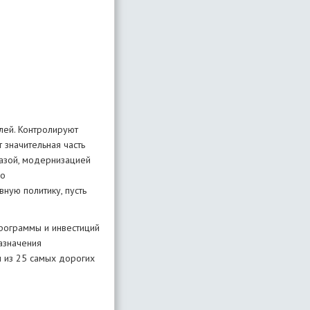
лей. Контролируют
 значительная часть
базой, модернизацией
во
ную политику, пусть
программы и инвестиций
азначения
 из 25 самых дорогих