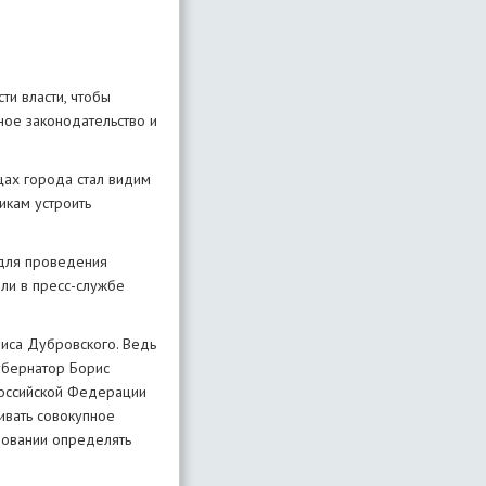
ти власти, чтобы
ное законодательство и
цах города стал видим
икам устроить
для проведения
ли в пресс-службе
риса Дубровского. Ведь
убернатор Борис
Российской Федерации
ивать совокупное
новании определять