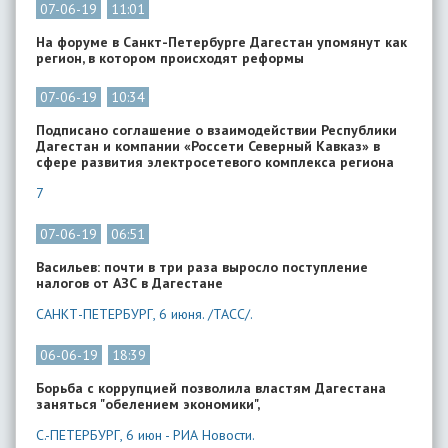
07-06-19
11:01
На форуме в Санкт-Петербурге Дагестан упомянут как
регион, в котором происходят реформы
07-06-19
10:34
Подписано соглашение о взаимодействии Республики
Дагестан и компании «Россети Северный Кавказ» в
сфере развития электросетевого комплекса региона
7
07-06-19
06:51
Васильев: почти в три раза выросло поступление
налогов от АЗС в Дагестане
САНКТ-ПЕТЕРБУРГ, 6 июня. /ТАСС/.
06-06-19
18:39
Борьба с коррупцией позволила властям Дагестана
заняться "обелением экономики",
С.-ПЕТЕРБУРГ, 6 июн - РИА Новости.