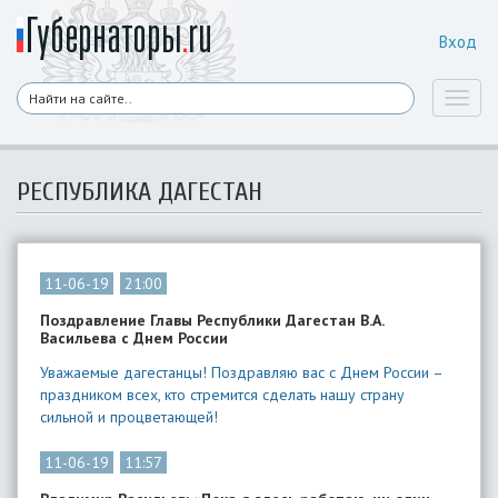
Вход
Toggl
naviga
РЕСПУБЛИКА ДАГЕСТАН
11-06-19
21:00
Поздравление Главы Республики Дагестан В.А.
Васильева с Днем России
Уважаемые дагестанцы! Поздравляю вас с Днем России –
праздником всех, кто стремится сделать нашу страну
сильной и процветающей!
11-06-19
11:57