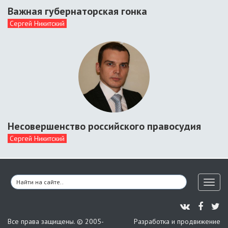
Важная губернаторская гонка
Сергей Никитский
Несовершенство российского правосудия
Сергей Никитский
Toggl
naviga
Все права защищены. © 2005-
Разработка и продвижение