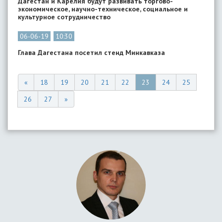
Дагестан и Карелия будут развивать торгово-
экономическое, научно-техническое, социальное и
культурное сотрудничество
06-06-19
10:30
Глава Дагестана посетил стенд Минкавказа
«
18
19
20
21
22
23
24
25
26
27
»