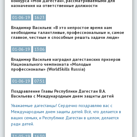
конкурса «Мой Дагестан», рассматриваемыми для
назначения на ответственные должности
01-06-19
16:23
Владимир Васильев: «В это непростое время нам
необходимы талантливые, профессиональные и, самое
главное, честные и способные решать задачи люди»
01-06-19
13:06
Владимир Васильев наградил дагестанских призеров
Национального чемпионата «Молодые
профессионалы» (WorldSkills Russia)
01-06-19
07:51
Поздравление Главы Республики Дагестан В.А.
Васильева с Международным днем защиты детей
Уважаемые дагестанцы! Сердечно поздравляю вас с
Международным днем защиты детей. Всё, что делается в
ваших семьях, и Республике Дагестан в целом, делается
ради детей.
31-05-19
16:30