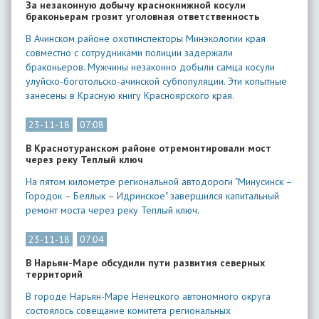
За незаконную добычу краснокнижной косули
браконьерам грозит уголовная ответственность
В Ачинском районе охотинспекторы Минэкологии края
совместно с сотрудниками полиции задержали
браконьеров. Мужчины незаконно добыли самца косули
улуйско-боготольско-ачинской субпопуляции. Эти копытные
занесены в Красную книгу Красноярского края.
23-11-18
07:08
В Краснотуранском районе отремонтировали мост
через реку Теплый ключ
На пятом километре региональной автодороги "Минусинск –
Городок – Беллык – Идринское" завершился капитальный
ремонт моста через реку Теплый ключ.
23-11-18
07:04
В Нарьян-Маре обсудили пути развития северных
территорий
В городе Нарьян-Маре Ненецкого автономного округа
состоялось совещание комитета региональных