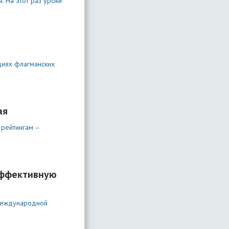
 На этот раз уроки
циях флагманских
ая
 рейтингам –
эффективную
 международной