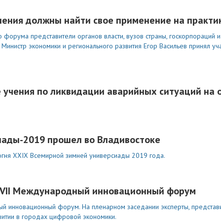
ешения должны найти свое применение на практи
форума представители органов власти, вузов страны, госкорпораций 
инистр экономики и регионального развития Егор Васильев принял уча
 учения по ликвидации аварийных ситуаций на 
иады-2019 прошел во Владивостоке
 огня XXIX Всемирной зимней универсиады 2019 года.
у VII Международный инновационный форум
й инновационный форум. На пленарном заседании эксперты, представит
витии в городах цифровой экономики.