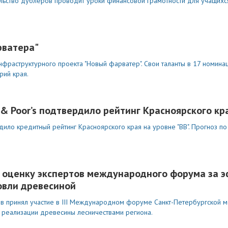
ьство дублеров проводит уроки финансовой грамотности для учащихся.
рватера"
фраструктурного проекта "Новый фарватер". Свои таланты в 17 номина
рий края.
& Poor’s подтвердило рейтинг Красноярского кр
ило кредитный рейтинг Красноярского края на уровне "BB". Прогноз по
ю оценку экспертов международного форума за 
овли древесиной
ов принял участие в III Международном форуме Санкт-Петербургской
х реализации древесины лесничествами региона.