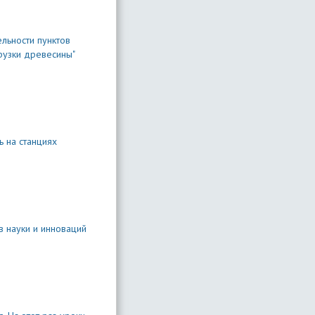
льности пунктов
рузки древесины"
ь на станциях
 науки и инноваций