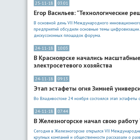
25-11-18
03:01
Егор Васильев: "Технологические р
В основной день VII Международного инновационного 
предприятий обсудили основные темы цифровизации. М
дискуссионных площадок форума.
24-11-18
10:03
В Красноярске начались масштабные
электросетевого хозяйства
24-11-18
09:13
Этап эстафеты огня Зимней универс
Во Владивостоке 24 ноября состоялся этап эстафеты
24-11-18
07:44
В Железногорске начал свою работ
Сегодня в Железногорске открылся VII Международны
крупных компаний и общественности рассказали о раз