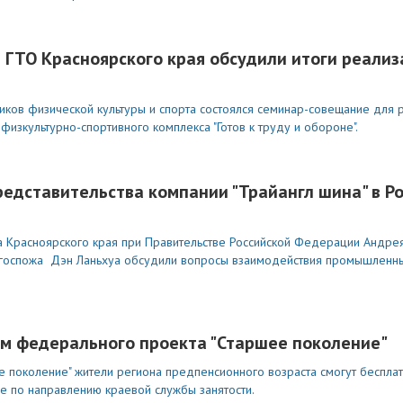
 ГТО Красноярского края обсудили итоги реали
иков физической культуры и спорта состоялся семинар-совещание для 
изкультурно-спортивного комплекса "Готов к труду и обороне".
редставительства компании "Трайангл шина" в Р
а Красноярского края при Правительстве Российской Федерации Андрея
ии госпожа Дэн Ланьхуа обсудили вопросы взаимодействия промышленн
ом федерального проекта "Старшее поколение"
 поколение" жители региона предпенсионного возраста смогут бесплат
 по направлению краевой службы занятости.