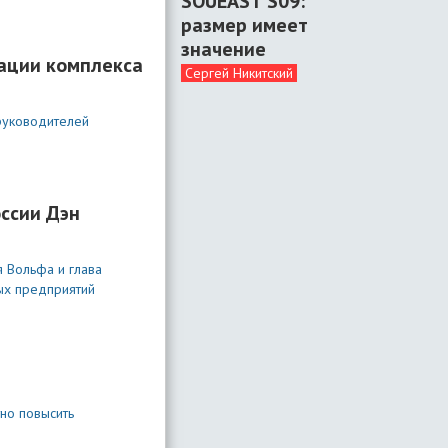
SOUEAST S09:
размер имеет
значение
зации комплекса
Сергей Никитский
руководителей
оссии Дэн
 Вольфа и глава
ых предприятий
но повысить