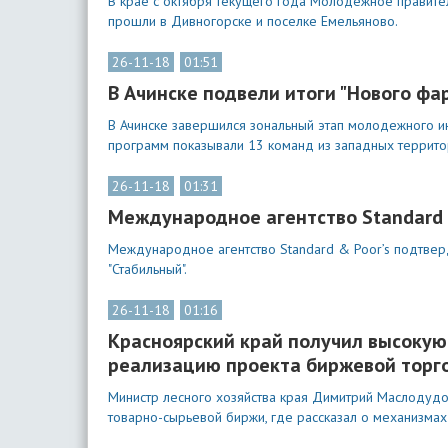
В крае с октября текущего года Молодежное правител
прошли в Дивногорске и поселке Емельяново.
26-11-18
01:51
В Ачинске подвели итоги "Нового фа
В Ачинске завершился зональный этап молодежного ин
программ показывали 13 команд из западных террито
26-11-18
01:31
Международное агентство Standard 
Международное агентство Standard & Poor’s подтверд
"Стабильный".
26-11-18
01:16
Красноярский край получил высоку
реализацию проекта биржевой торг
Министр лесного хозяйства края Димитрий Маслодуд
товарно-сырьевой биржи, где рассказал о механизма