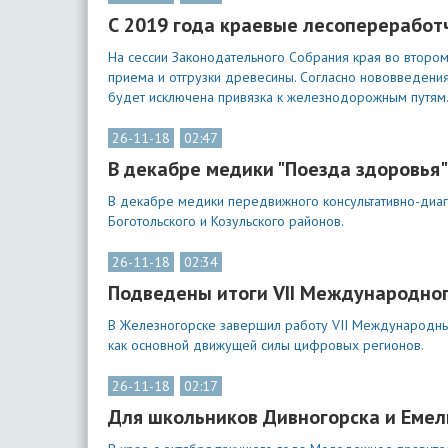
С 2019 года краевые лесопереработ
На сессии Законодательного Собрания края во втором
приема и отгрузки древесины. Согласно нововведения
будет исключена привязка к железнодорожным путям
26-11-18
02:47
В декабре медики "Поезда здоровья"
В декабре медики передвижного консультативно-диагно
Боготольского и Козульского районов.
26-11-18
02:34
Подведены итоги VII Международно
В Железногорске завершил работу VII Международны
как основной движущей силы цифровых регионов.
26-11-18
02:17
Для школьников Дивногорска и Емел