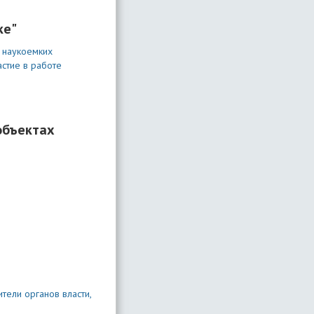
ке"
и наукоемких
стие в работе
объектах
ели органов власти,