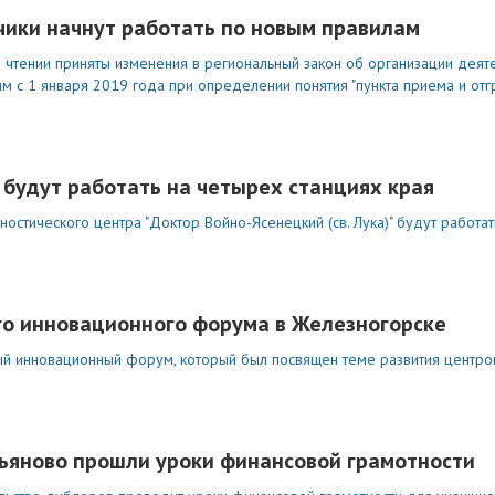
чики начнут работать по новым правилам
 чтении приняты изменения в региональный закон об организации деяте
м с 1 января 2019 года при определении понятия "пункта приема и отг
.
 будут работать на четырех станциях края
стического центра "Доктор Войно-Ясенецкий (св. Лука)" будут работат
го инновационного форума в Железногорске
й инновационный форум, который был посвящен теме развития центров
ьяново прошли уроки финансовой грамотности