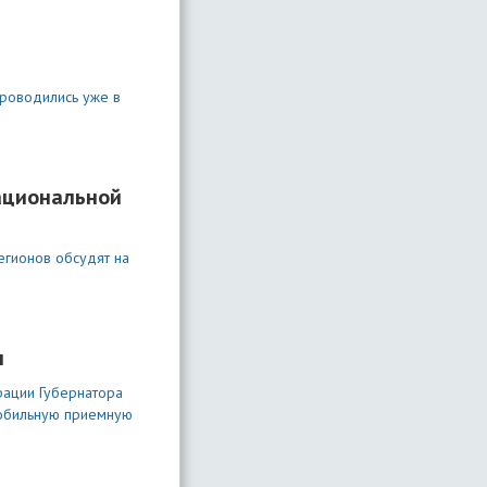
проводились уже в
ациональной
егионов обсудят на
н
рации Губернатора
 мобильную приемную