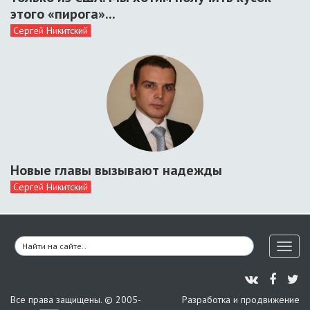
этого «пирога»...
Сергей Никитский
Новые главы вызывают надежды
Сергей Никитский
Toggl
naviga
Все права защищены. © 2005-
Разработка и продвижение