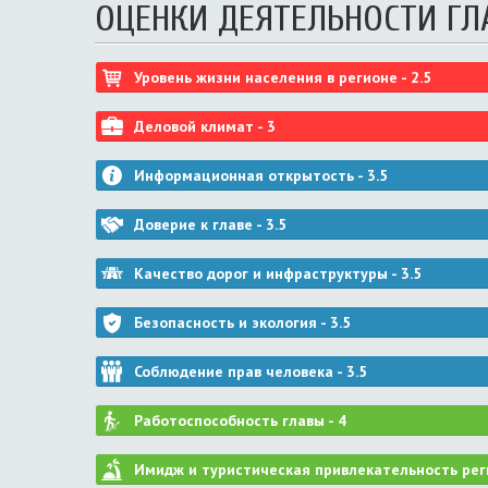
ОЦЕНКИ ДЕЯТЕЛЬНОСТИ ГЛ
Уровень жизни населения в регионе -
2.5
Деловой климат -
3
Информационная открытость -
3.5
Доверие к главе -
3.5
Качество дорог и инфраструктуры -
3.5
Безопасность и экология -
3.5
Соблюдение прав человека -
3.5
Работоспособность главы -
4
Имидж и туристическая привлекательность рег