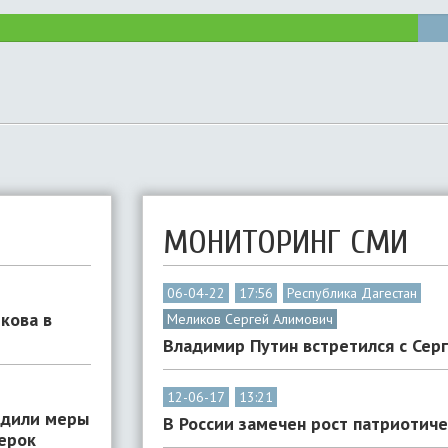
МОНИТОРИНГ СМИ
06-04-22
17:56
Республика Дагестан
кова в
Меликов Сергей Алимович
Владимир Путин встретился с Се
12-06-17
13:21
удили меры
В России замечен рост патриотич
ерок