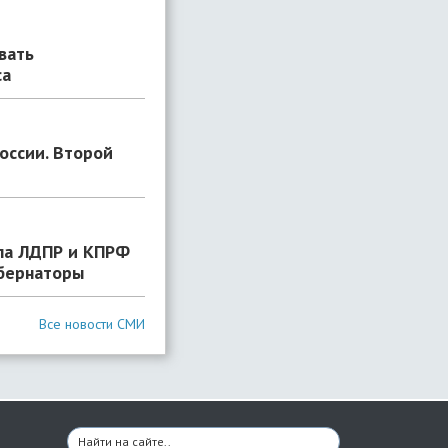
вать
са
оссии. Второй
ла ЛДПР и КПРФ
убернаторы
Все новости СМИ