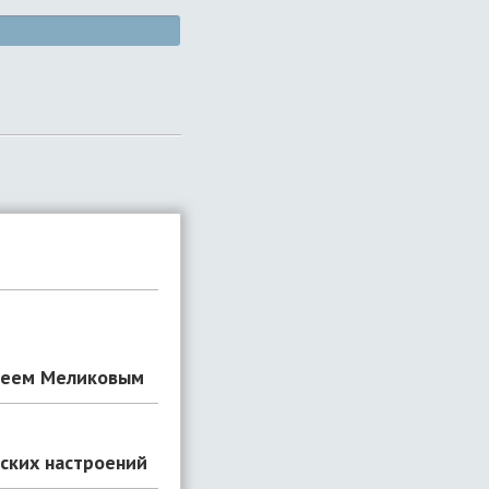
ргеем Меликовым
еских настроений