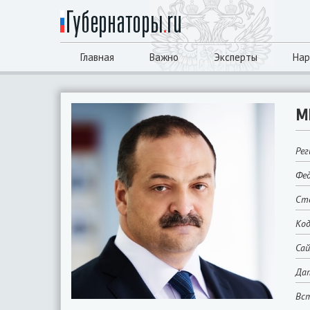
Главная
Важно
Эксперты
Нар
М
Рег
Фед
Сто
Код
Са
Да
Вст