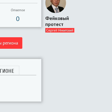
Ответов
0
Фейковый
протест
Сергей Никитский
ы региона
ГИОНЕ