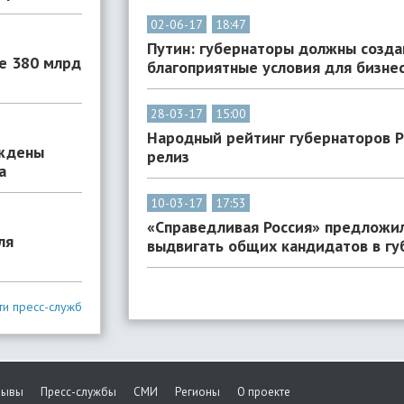
02-06-17
18:47
Путин: губернаторы должны созда
е 380 млрд
благоприятные условия для бизне
28-03-17
15:00
Народный рейтинг губернаторов Р
уждены
релиз
а
10-03-17
17:53
«Справедливая Россия» предложи
ля
выдвигать общих кандидатов в г
ти пресс-служб
зывы
Пресс-службы
СМИ
Регионы
О проекте