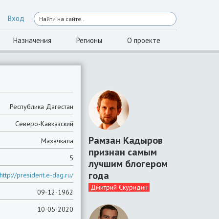
Вход
Назначения
Регионы
О проекте
Республика Дагестан
Северо-Кавказский
Рамзан Кадыров
Махачкала
признан самым
5
лучшим блогером
года
http://president.e-dag.ru/
Дмитрий Скуридин
09-12-1962
10-05-2020