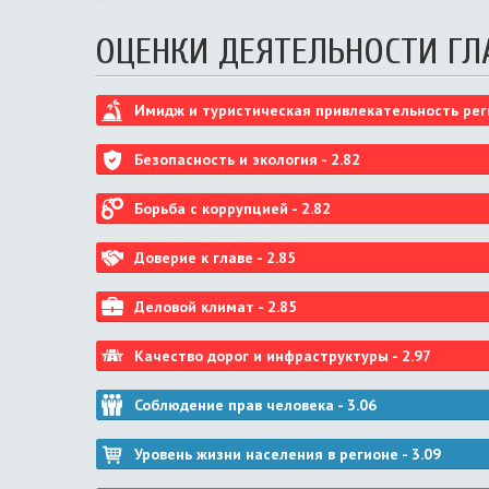
ОЦЕНКИ ДЕЯТЕЛЬНОСТИ ГЛ
Имидж и туристическая привлекательность рег
Безопасность и экология -
2.82
Борьба с коррупцией -
2.82
Доверие к главе -
2.85
Деловой климат -
2.85
Качество дорог и инфраструктуры -
2.97
Соблюдение прав человека -
3.06
Уровень жизни населения в регионе -
3.09