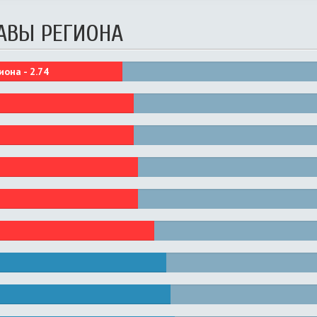
АВЫ РЕГИОНА
иона -
2.74