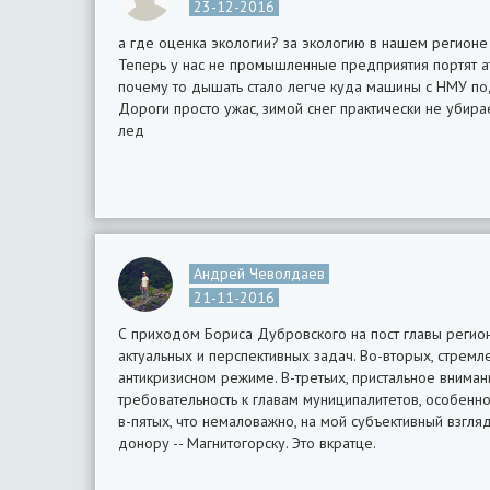
23-12-2016
а где оценка экологии? за экологию в нашем регионе
Теперь у нас не промышленные предприятия портят а
почему то дышать стало легче куда машины с НМУ под
Дороги просто ужас, зимой снег практически не убирае
лед
Андрей Чеволдаев
21-11-2016
С приходом Бориса Дубровского на пост главы регио
актуальных и перспективных задач. Во-вторых, стре
антикризисном режиме. В-третьих, пристальное внима
требовательность к главам муниципалитетов, особенно
в-пятых, что немаловажно, на мой субъективный взгл
донору -- Магнитогорску. Это вкратце.