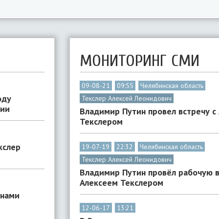
МОНИТОРИНГ СМИ
09-08-21
09:55
Челябинская область
оду
Текслер Алексей Леонидович
сии
Владимир Путин провел встречу с
Текслером
кслер
19-07-19
22:32
Челябинская область
Текслер Алексей Леонидович
Владимир Путин провёл рабочую в
Алексеем Текслером
енами
12-06-17
13:21