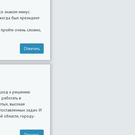
о знаком минус.
 когда был президент
 пройти очень сложно,
Ответить
одход к решению
 работать в
ртых, высокая
поставленных задач. И
й области, городу-
Ответить