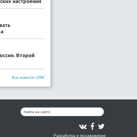
еских настроений
вать
са
оссии. Второй
Все новости СМИ
Разработка и продвижение