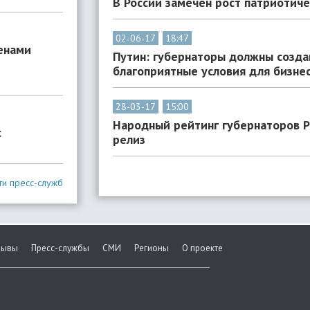
В России замечен рост патриотич
02-06-17
18:47
енами
Путин: губернаторы должны созда
благоприятные условия для бизне
28-03-17
15:00
Народный рейтинг губернаторов Р
с
релиз
ти пресс-служб
зывы
Пресс-службы
СМИ
Регионы
О проекте