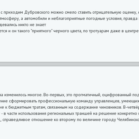
 с приходим Дубровского можно смело ставить отрицательную оценку, с
тмосферу, а автомобили и неблагоприятные погодные условия, правда
евались никто не знает
тся и он такого "приятного" черного цвета, по тротуарам даже в центре
на изменилось многое. Во-первых, это прогматичный, оцифрованный п
мление сформировать профессиональную команду управленцев, умеющих
ние к бюджетным тратам, связанным на содержание чиновников. В-четвё
 - в части использования региональных траншей на решение конкретно 
яд, справедливое отношение ко второму по величине городу Челябинско