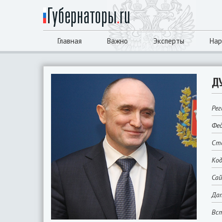
Главная
Важно
Эксперты
Нар
Д
Рег
Фед
Сто
Код
Са
Да
Вст