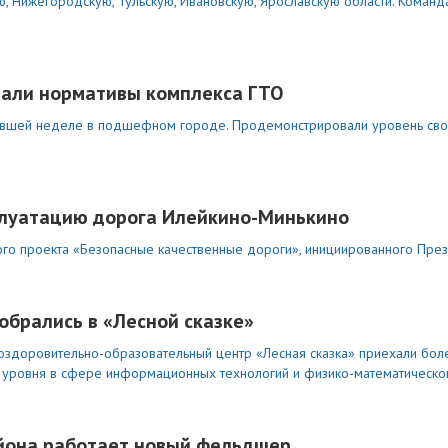
ю, Нижегородскую, Тульскую, Ивановскую, Ярославскую области. Команд
дали нормативы комплекса ГТО
нувшей неделе в подшефном городе. Продемонстрировали уровень св
сплуатацию дорога Илейкино-Минькино
го проекта «Безопасные качественные дороги», инициированного Пре
брались в «Лесной сказке»
здоровительно-образовательный центр «Лесная сказка» приехали боле
 уровня в сфере информационных технологий и физико-математическо
айона работает новый фельдшер