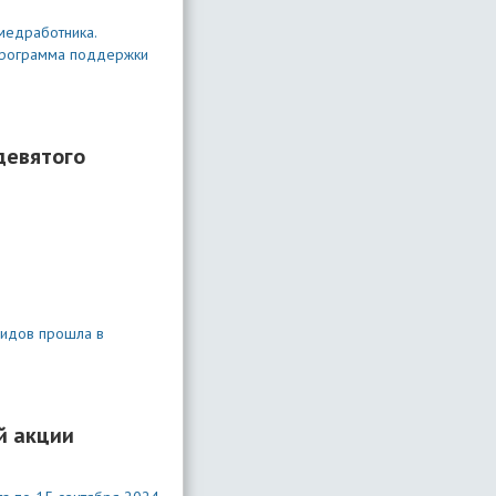
медработника.
 программа поддержки
девятого
лидов прошла в
й акции