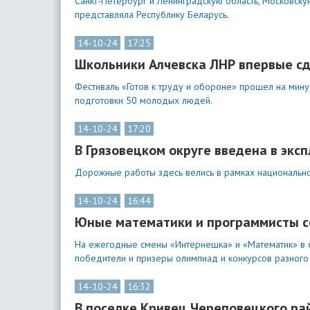
Санкт-Петербург и Ленинградскую область, Московску
представляла Республику Беларусь.
14-10-24
17:25
Школьники Алчевска ЛНР впервые с
Фестиваль «Готов к труду и обороне» прошел на ми
подготовки 50 молодых людей.
14-10-24
17:20
В Грязовецком округе введена в эк
Дорожные работы здесь велись в рамках национально
14-10-24
16:44
Юные математики и программисты со
На ежегодные смены «Интернешка» и «Математик» в о
победители и призеры олимпиад и конкурсов разного
14-10-24
16:32
В поселке Кривец Череповецкого р