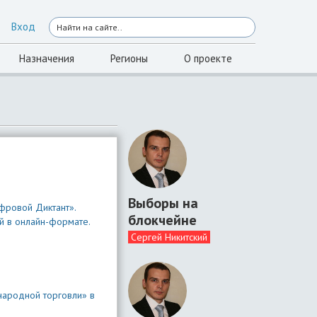
Вход
Назначения
Регионы
О проекте
Выборы на
фровой Диктант».
блокчейне
й в онлайн-формате.
Сергей Никитский
народной торговли» в