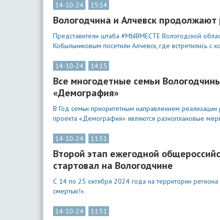
14-10-24
15:14
Вологодчина и Алчевск продолжают 
Представители штаба #МЫВМЕСТЕ Вологодской област
Кобыльниковым посетили Алчевск, где встретились с к
14-10-24
14:15
Все многодетные семьи Вологодчин
«Демография»
В Год семьи приоритетным направлением реализации
проекта «Демография» являются разноплановые мер
14-10-24
11:51
Второй этап ежегодной общероссийс
стартовал на Вологодчине
С 14 по 25 октября 2024 года на территории региона
смертью!».
14-10-24
11:51