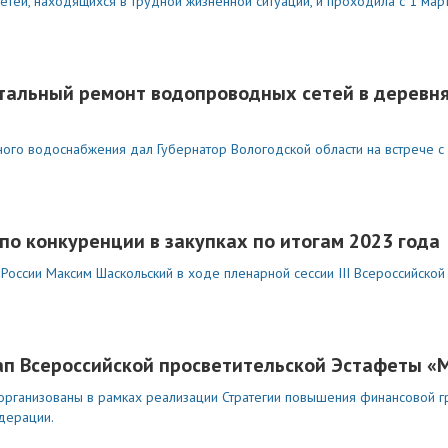
тей, находящихся в трудной жизненной ситуации, и проходила с 1 мар
тальный ремонт водопроводных сетей в деревня
ого водоснабжения дал Губернатор Вологодской области на встрече с
по конкуренции в закупках по итогам 2023 года
России Максим Шаскольский в ходе пленарной сессии III Всероссийско
ап Всероссийской просветительской Эстафеты 
 организованы в рамках реализации Стратегии повышения финансовой г
дерации.