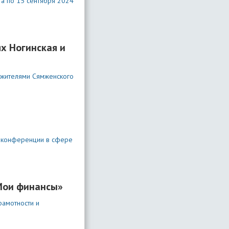
та по 15 сентября 2024
х Ногинская и
 жителями Сямженского
й конференции в сфере
«Мои финансы»
рамотности и