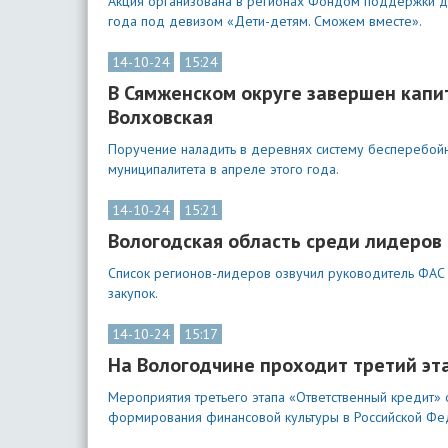
Акция организована в регионах Фондом поддержки де
года под девизом «Дети-детям. Сможем вместе».
14-10-24
15:24
В Сямженском округе завершен капи
Волховская
Поручение наладить в деревнях систему бесперебойн
муниципалитета в апреле этого года.
14-10-24
15:21
Вологодская область среди лидеров 
Список регионов-лидеров озвучил руководитель ФАС 
закупок.
14-10-24
15:17
На Вологодчине проходит третий эт
Мероприятия третьего этапа «Ответственный кредит»
формирования финансовой культуры в Российской Фе