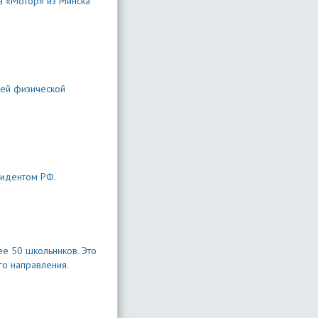
а «Мотор» из Минска
оей физической
зидентом РФ.
е 50 школьников. Это
го направления.