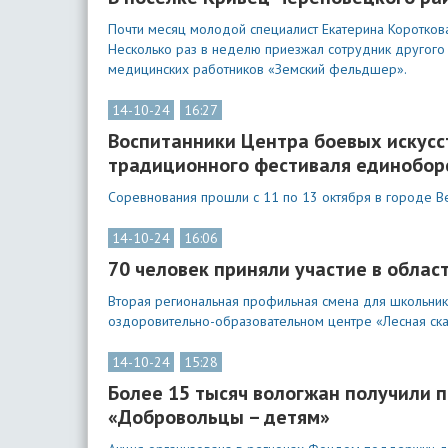
Почти месяц молодой специалист Екатерина Коротков
Несколько раз в неделю приезжал сотрудник другог
медицинских работников «Земский фельдшер».
14-10-24
16:27
Воспитанники Центра боевых искусс
традиционного фестиваля единобор
Соревнования прошли с 11 по 13 октября в городе Ве
14-10-24
16:06
70 человек приняли участие в обла
Вторая региональная профильная смена для школьник
оздоровительно-образовательном центре «Лесная сказ
14-10-24
15:28
Более 15 тысяч вологжан получили п
«Добровольцы – детям»