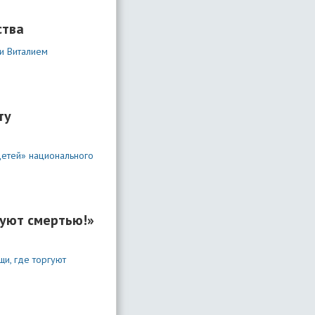
ства
и Виталием
ту
детей» национального
гуют смертью!»
и, где торгуют