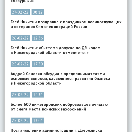
«Лазурный»
27-02-22
08:12
Глеб Никитин поздравил с праздником военнослужащих
и ветеранов Сил спецопераций России
26-02-22
12:36
Глеб Никитин: «Система допуска по QR-кодам
в Нижегородской области отменяется»
25-02-22
17:30
Андрей Саносян обсудил с предпринимателями
основные вопросы, касающиеся развития бизнеса
в Нижегородской области
25-02-22
14:31
Более 600 нижегородских добровольцев очищают
от снега места воинских захоронений
25-02-22
13:01
Постановление администрации г. Дзержинска