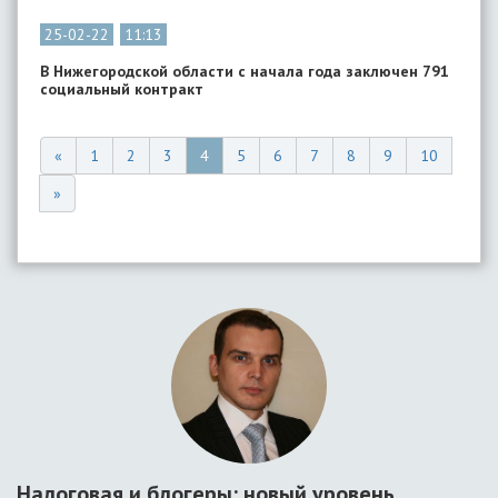
25-02-22
11:13
В Нижегородской области с начала года заключен 791
социальный контракт
«
1
2
3
4
5
6
7
8
9
10
»
Налоговая и блогеры: новый уровень