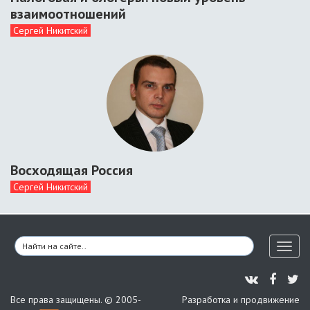
взаимоотношений
Сергей Никитский
Восходящая Россия
Сергей Никитский
Toggl
naviga
Все права защищены. © 2005-
Разработка и продвижение