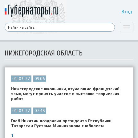
Вход
Toggl
naviga
НИЖЕГОРОДСКАЯ ОБЛАСТЬ
01-03-22
09:06
Нижегородские школьники, изучающие французский
язык, могут принять участие в выставке творческих
работ
01-03-22
07:45
Глеб Никитин поздравил президента Республики
Татарстан Рустама Минниханова с юбилеем
1