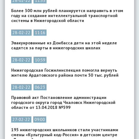
28-02-22
11:55
Более 300 млн рублей планируется направить в этом
году на создание интеллектуальной транспортной
системы в Нижегородской области
28-02-22
11:16
Эвакуированные из Донбасса дети на этой неделе
садятся за парты в нижегородских школах
28-02-22
10:59
Нижегородская Госжилинспекция помогла вернуть
жителю Ардатовского района почти 50 тыс. рублей
28-02-22
06:23
Правовой акт Постановление администрации
городского округа город Чкаловск Нижегородской
области от 13.04.2018 №599
27-02-22
09:00
195 нижегородских школьников стали участниками
смены «Культурный код-Россия» в детском центре