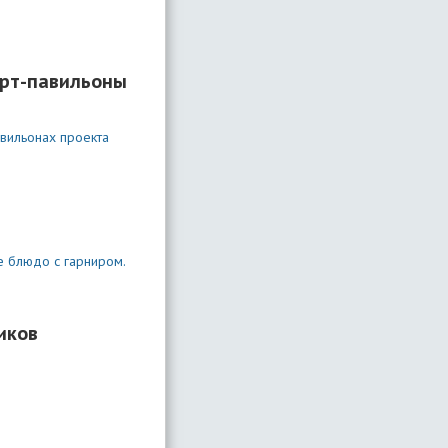
арт-павильоны
авильонах проекта
ое блюдо с гарниром.
иков