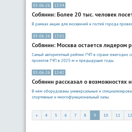
03-06-26
13:34
Собянин: Более 20 тыс. человек пос
В рамках акции для москвичей и гостей города прове
03-06-26
13:01
Собянин: Москва остается лидером 
Самый авторитетный рейтинг ГЧП в стране ежегодно с
проектов ГЧП в 2025-м и предыдущие годы.
03-06-26
12:42
Собянин рассказал о возможностях 
В нем оборудованы универсальные и специализирован
спортивные и многофункциональный залы.
«
4
5
6
7
8
9
10
11
1