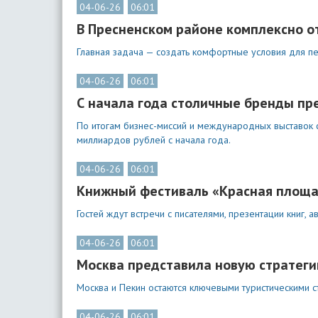
04-06-26
06:01
В Пресненском районе комплексно о
Главная задача — создать комфортные условия для 
04-06-26
06:01
С начала года столичные бренды пр
По итогам бизнес-миссий и международных выставок 
миллиардов рублей с начала года.
04-06-26
06:01
Книжный фестиваль «Красная площа
Гостей ждут встречи с писателями, презентации книг, а
04-06-26
06:01
Москва представила новую стратеги
Москва и Пекин остаются ключевыми туристическими с
04-06-26
06:01