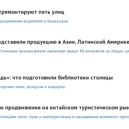
тремонтируют пять улиц
передвижения водителей и пешеходов.
едставили продукцию в Азии, Латинской Америк
столичные производители заключили свыше 40 контрактов на общую с
дь»: что подготовили библиотеки столицы
вторские читки, экскурсии и концерты.
ю продвижения на китайском туристическом ры
толицами своих стран и заинтересованы в наращивании взаимного турпо