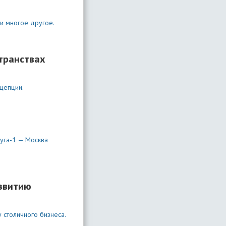
 и многое другое.
транствах
цепции.
луга-1 — Москва
звитию
 столичного бизнеса.