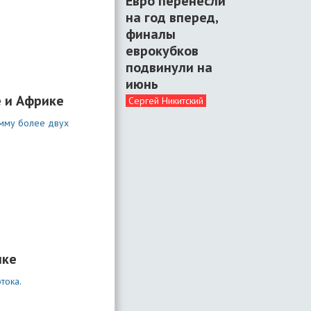
Евро перенесли
на год вперед,
финалы
еврокубков
подвинули на
июнь
е и Африке
Сергей Никитский
умму более двух
нке
тока.