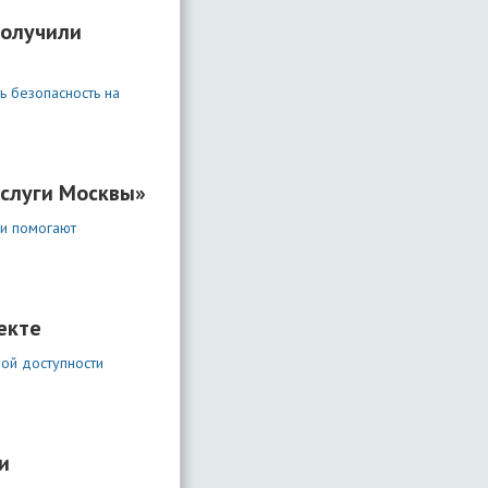
получили
ь безопасность на
услуги Москвы»
ии помогают
екте
ой доступности
и