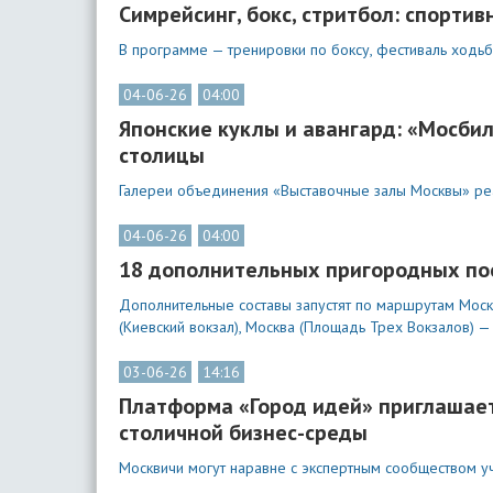
Симрейсинг, бокс, стритбол: спорти
В программе — тренировки по боксу, фестиваль ходьбы
04-06-26
04:00
Японские куклы и авангард: «Мосби
столицы
Галереи объединения «Выставочные залы Москвы» реа
04-06-26
04:00
18 дополнительных пригородных пое
Дополнительные составы запустят по маршрутам Москва
(Киевский вокзал), Москва (Площадь Трех Вокзалов) —
03-06-26
14:16
Платформа «Город идей» приглашае
столичной бизнес-среды
Москвичи могут наравне с экспертным сообществом уч