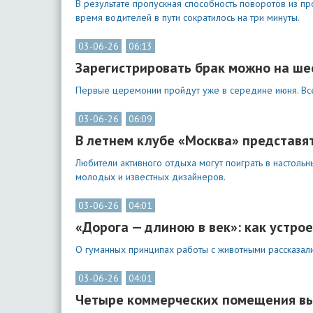
В результате пропускная способность поворотов из п
время водителей в пути сократилось на три минуты.
03-06-26
06:13
Зарегистрировать брак можно на ше
Первые церемонии пройдут уже в середине июня. Всег
03-06-26
06:09
В летнем клубе «Москва» представя
Любители активного отдыха могут поиграть в настольн
молодых и известных дизайнеров.
03-06-26
04:01
«Дорога — длиною в век»: как устро
О гуманных принципах работы с животными рассказал
03-06-26
04:01
Четыре коммерческих помещения вы