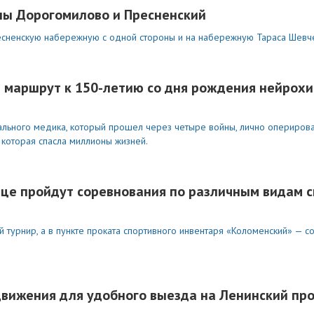
ны Дорогомилово и Пресненский
есненскую набережную с одной стороны и на набережную Тараса Шевче
я маршрут к 150-летию со дня рождения нейрох
иального медика, который прошел через четыре войны, лично опериров
 которая спасла миллионы жизней.
ице пройдут соревнования по различным видам 
й турнир, а в пункте проката спортивного инвентаря «Коломенский» — с
движения для удобного выезда на Ленинский пр