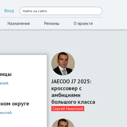
Вход
Назначения
Регионы
О проекте
ницы
JAECOO J7 2025:
елей.
кроссовер с
амбициями
большого класса
ном округе
Сергей Никитский
ностей.