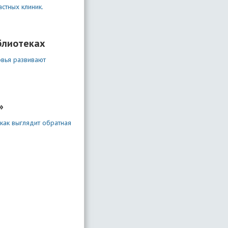
стных клиник.
блиотеках
овья развивают
»
как выглядит обратная