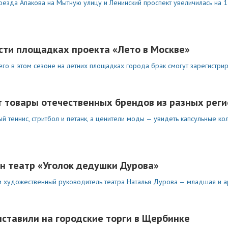
роезда Апакова на Мытную улицу и Ленинский проспект увеличилась на 
сти площадках проекта «Лето в Москве»
о в этом сезоне на летних площадках города брак смогут зарегистрир
т товары отечественных брендов из разных рег
ый теннис, стритбол и петанк, а ценители моды — увидеть капсульные 
ен театр «Уголок дедушки Дурова»
и художественный руководитель театра Наталья Дурова — младшая и а
ставили на городские торги в Щербинке