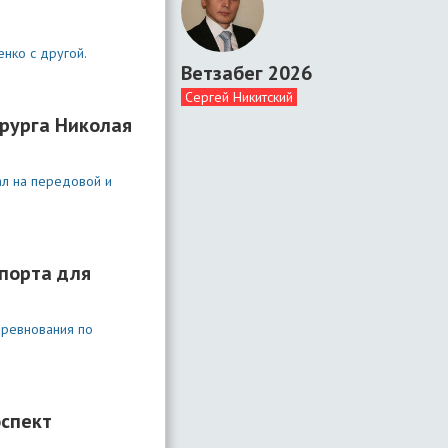
нко с другой.
Ветзабег 2026
Сергей Никитский
ирурга Николая
ал на передовой и
спорта для
оревнования по
оспект