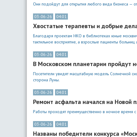
Они подойдут для открытия любого вида бизнеса — от 
03-06-26
04:01
Хвостатые терапевты и добрые дела
Благодаря проектам НКО в библиотеках юные москвичи
тактильное восприятие, а взрослые пациенты больниц
03-06-26
04:01
В Московском планетарии пройдут н
Посетители увидят масштабную модель Солнечной сист
сторона Луны.
03-06-26
04:01
Ремонт асфальта начался на Новой 
Работы проходят преимущественно в ночное время с
03-06-26
04:01
Названы победители конкурса «Моск