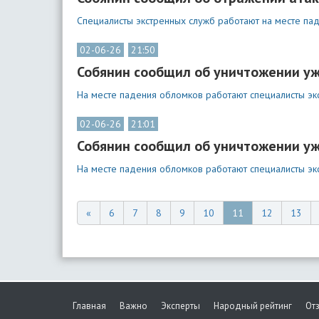
Специалисты экстренных служб работают на месте па
02-06-26
21:50
Собянин сообщил об уничтожении уж
На месте падения обломков работают специалисты эк
02-06-26
21:01
Собянин сообщил об уничтожении уж
На месте падения обломков работают специалисты эк
«
6
7
8
9
10
11
12
13
Главная
Важно
Эксперты
Народный рейтинг
От