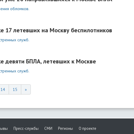
дения обломков.
е 17 летевших на Москву беспилотников
стренных служб.
е девяти БПЛА, летевших к Москве
стренных служб.
14
15
»
зывы
Пресс-службы
СМИ
Регионы
О проекте