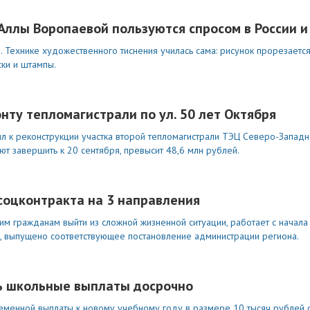
ллы Воропаевой пользуются спросом в России и
. Технике художественного тиснения училась сама: рисунок прорезаетс
ски и штампы.
нту тепломагистрали по ул. 50 лет Октября
л к реконструкции участка второй тепломагистрали ТЭЦ Северо-Западно
ют завершить к 20 сентября, превысит 48,6 млн рублей.
соцконтракта на 3 направления
м гражданам выйти из сложной жизненной ситуации, работает с начала
, выпущено соответствующее постановление администрации региона.
ь школьные выплаты досрочно
еменной выплаты к новому учебному году в размере 10 тысяч рублей