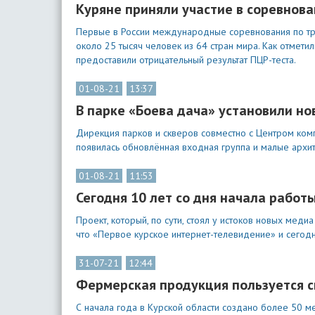
Куряне приняли участие в соревнова
Первые в России международные соревнования по триа
около 25 тысяч человек из 64 стран мира. Как отмет
предоставили отрицательный результат ПЦР-теста.
01-08-21
13:37
В парке «Боева дача» установили н
Дирекция парков и скверов совместно с Центром ком
появилась обновлённая входная группа и малые архи
01-08-21
11:53
Сегодня 10 лет со дня начала рабо
Проект, который, по сути, стоял у истоков новых ме
что «Первое курское интернет-телевидение» и сегодн
31-07-21
12:44
Фермерская продукция пользуется с
С начала года в Курской области создано более 50 