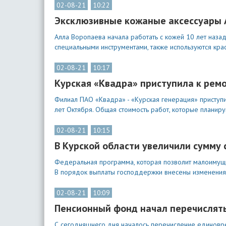
02-08-21
10:22
Эксклюзивные кожаные аксессуары А
Алла Воропаева начала работать с кожей 10 лет назад
специальными инструментами, также используются кра
02-08-21
10:17
Курская «Квадра» приступила к ремо
Филиал ПАО «Квадра» - «Курская генерация» приступи
лет Октября. Общая стоимость работ, которые планиру
02-08-21
10:15
В Курской области увеличили сумму 
Федеральная программа, которая позволит малоимущи
В порядок выплаты господдержки внесены изменения
02-08-21
10:09
Пенсионный фонд начал перечислят
С сегодняшнего дня началось перечисление единовр