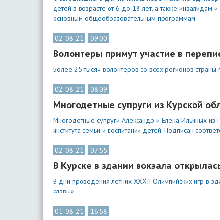
детей в возрасте от 6 до 18 лет, а также инвалидам 
основным общеобразовательным программам.
02-08-21
09:00
Волонтеры примут участие в перепи
Более 25 тысяч волонтеров со всех регионов страны 
02-08-21
08:09
Многодетные супруги из Курской об
Многодетные супруги Александр и Елена Ильиных из П
института семьи и воспитании детей. Подписан соотве
02-08-21
07:55
В Курске в здании вокзала открыла
В дни проведения летних XXXII Олимпийских игр в з
славы».
01-08-21
16:58