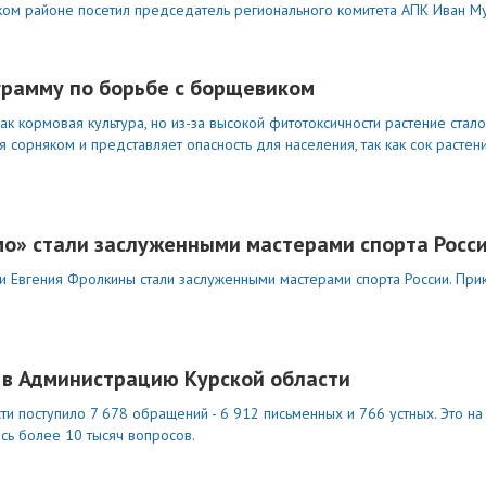
ком районе посетил председатель регионального комитета АПК Иван Му
грамму по борьбе с борщевиком
к кормовая культура, но из-за высокой фитотоксичности растение ста
 сорняком и представляет опасность для населения, так как сок растен
мо» стали заслуженными мастерами спорта Росс
 и Евгения Фролкины стали заслуженными мастерами спорта России. При
 в Администрацию Курской области
и поступило 7 678 обращений - 6 912 письменных и 766 устных. Это н
сь более 10 тысяч вопросов.