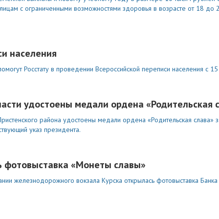
и лицам с ограниченными возможностями здоровья в возрасте от 18 до 
си населения
помогут Росстату в проведении Всероссийской переписи населения с 15
ласти удостоены медали ордена «Родительская 
ристенского района удостоены медали ордена «Родительская слава» за
тствующий указ президента.
сь фотовыставка «Монеты славы»
дании железнодорожного вокзала Курска открылась фотовыставка Банка