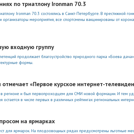
ниях по триатлону Ironman 70.3
тлону Ironman 70.3 состоялись в Санкт-Петербурге. В престижной гон
или организаторы мероприятия, все спортсмены вакцинированы от корон
овую входную группу
петенций продолжает благоустройство природного парка «Боева дача»
тектурные формы.
ты отмечает «Первое курское интернет-телевиде
диа в регионе и был первопроходцем для СМИ новой формации. И тем уд
я остается в числе первых в различных рейтингах региональных интерн
просом на ярмарках
мест для ярмарок. На плодоовощных рядах предусмотрены льготные мес