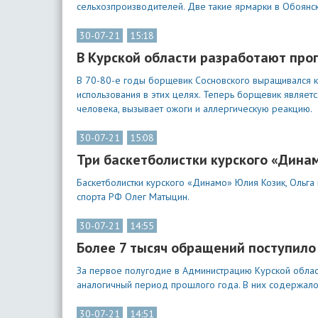
сельхозпроизводителей. Две такие ярмарки в Обоянс
30-07-21
15:18
В Курской области разработают про
В 70-80-е годы борщевик Сосновского выращивался ка
использования в этих целях. Теперь борщевик является
человека, вызывает ожоги и аллергическую реакцию.
30-07-21
15:08
Три баскетболистки курского «Дина
Баскетболистки курского «Динамо» Юлия Козик, Ольга
спорта РФ Олег Матыцин.
30-07-21
14:55
Более 7 тысяч обращений поступило
За первое полугодие в Администрацию Курской област
аналогичный период прошлого года. В них содержало
30-07-21
14:51