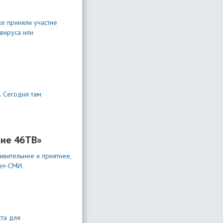
ке приняли участие
авируса или
. Сегодня там
ние 46ТВ»
ивительнее и приятнее,
ет-СМИ.
та для