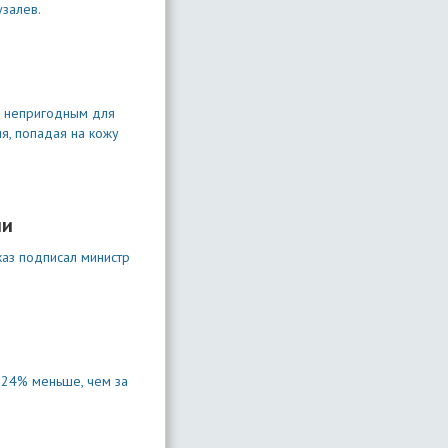
залев.
ло непригодным для
ия, попадая на кожу
ии
каз подписал министр
а 24% меньше, чем за