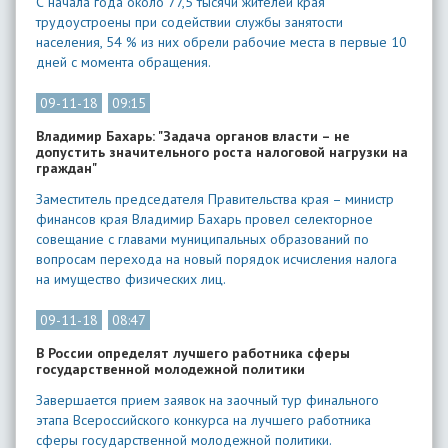
С начала года около 77,5 тысячи жителей края
трудоустроены при содействии службы занятости
населения, 54 % из них обрели рабочие места в первые 10
дней с момента обращения.
09-11-18
09:15
Владимир Бахарь: "Задача органов власти – не
допустить значительного роста налоговой нагрузки на
граждан"
Заместитель председателя Правительства края – министр
финансов края Владимир Бахарь провел селекторное
совещание с главами муниципальных образований по
вопросам перехода на новый порядок исчисления налога
на имущество физических лиц.
09-11-18
08:47
В России определят лучшего работника сферы
государственной молодежной политики
Завершается прием заявок на заочный тур финального
этапа Всероссийского конкурса на лучшего работника
сферы государственной молодежной политики.