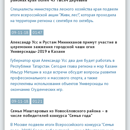
районах края более 43 тысяч деревьев
Специалисты министерства лесного хозяйства края подвели
итоги всероссийской акции "Живи, лес!", которая проходила
на территории региона с сентября по октябрь.
09-11-18
01:47
Александр Усс и Рустам Минниханов примут участие в
церемонии зажжения городской чаши огня
Универсиады-2019 в Казани
Губернатор края Александр Усс два дня будет работать в
Республике Татарстан. Сегодня глава региона и мэр Казани
Ильсур Метшин в ходе встречи обсудят вопросы развития
профессионального и массового спорта, а также
перспективы использования объектов Универсиады по
окончанию Студенческих игр.
09-11-18
01:21
Семья Маштаровых из Новосёловского района – в
числе победителей конкурса "Семья года"
В Москве подвели итоги Всероссийского конкурса "Семья