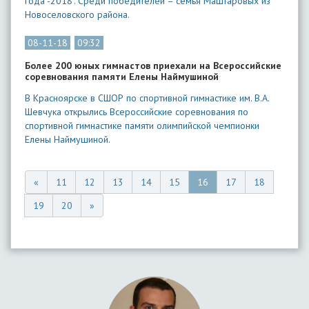
года -2018". Среди победителей – семья Маштаровых из
Новоселовского района.
08-11-18
09:32
Более 200 юных гимнастов приехали на Всероссийские
соревнования памяти Елены Наймушиной
В Красноярске в СШОР по спортивной гимнастике им. В.А.
Шевчука открылись Всероссийские соревнования по
спортивной гимнастике памяти олимпийской чемпионки
Елены Наймушиной.
«
11
12
13
14
15
16
17
18
19
20
»