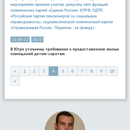
мероприятии приняли участие депутаты пяти фракций:
политических партий «Единая Россия», КПРФ, ЛДПР,
«Российская партия пенсионеров за социальную
справедливость», социалистической политической партии
«Справедливая Россия - Патриоты - за правду».
15-04-22
18:20
В Югре уточнены требования к предоставлению жилых
помещений детям-сиротам
«
1
2
3
4
5
6
7
8
9
10
»