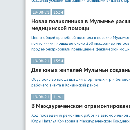
создания условий для занятий активными видами спорт
19-08-21
15:34
Новая поликлиника в Мулымье расш
медицинской помощи
Центр общей врачебной посетила в поселке Мулымья 
поликлиники площадью около 250 квадратных метров 
продемонстрировали превышение фактической мощнос
19-08-21
15:34
Для юных жителей Мулымьи созданы
Обустройство площадки для спортивных игр и бегов
рабочего визита в Кондинский район.
19-08-21
11:41
В Междуреченском отремонтирована
Ход проведения ремонтных работ на автомобильной д
Югры Наталья Комарова в Междуреченском Кондинског