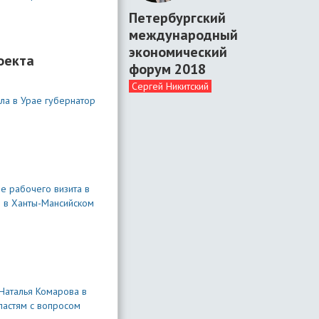
Петербургский
международный
экономический
оекта
форум 2018
Сергей Никитский
ла в Урае губернатор
е рабочего визита в
я в Ханты-Мансийском
Наталья Комарова в
ластям с вопросом