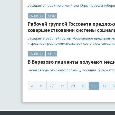
Заседание проектного комитета Югры провела губерн
16-08-21
14:02
Рабочей группой Госсовета предлож
совершенствовании системы социал
Заседание рабочей группы «Социальное предпринима
и среднее предпринимательство» состоялось сегодня,
15-08-21
14:13
В Березово пациенты получают мед
Березовскую районную больницу посетила губернатор
«
26
27
28
29
30
31
32
3