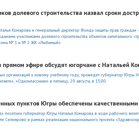
иков долевого строительства назвал сроки дост
аталья Комарова и генеральный директор Фонда защиты прав граждан 
жданами-участниками долевого строительства объектов капитального стр
дома № 1 и № 2 ЖК «Любимый».
 в прямом эфире обсудят югорчане с Натальей К
ых организаций к новому учебному году, проведет губернатор Югры Н
такте», «Одноклассники» в пятницу, 20 августа, в 15:00.
енных пунктов Югры обеспечены качественными
в» посетила губернатор Югры Наталья Комарова в ходе рабочего визит
еле Селиярово в рамках реализации национального проекта «Здравоохр