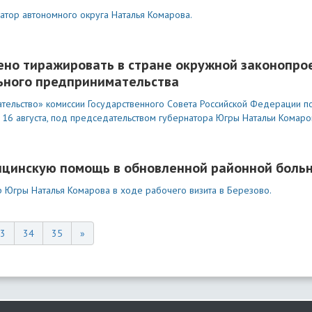
атор автономного округа Наталья Комарова.
ено тиражировать в стране окружной законопро
ьного предпринимательства
тельство» комиссии Государственного Совета Российской Федерации 
 16 августа, под председательством губернатора Югры Натальи Комаро
ицинскую помощь в обновленной районной боль
 Югры Наталья Комарова в ходе рабочего визита в Березово.
3
34
35
»