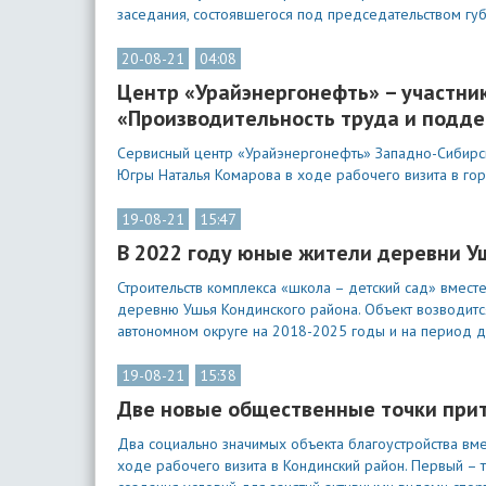
заседания, состоявшегося под председательством гу
20-08-21
04:08
Центр «Урайэнергонефть» – участни
«Производительность труда и подде
Сервисный центр «Урайэнергонефть» Западно-Сибирск
Югры Наталья Комарова в ходе рабочего визита в гор
19-08-21
15:47
В 2022 году юные жители деревни У
Строительств комплекса «школа – детский сад» вмест
деревню Ушья Кондинского района. Объект возводитс
автономном округе на 2018-2025 годы и на период д
19-08-21
15:38
Две новые общественные точки при
Два социально значимых объекта благоустройства вм
ходе рабочего визита в Кондинский район. Первый – 