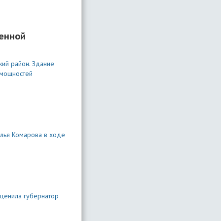
венной
кий район. Здание
 мощностей
лья Комарова в ходе
оценила губернатор