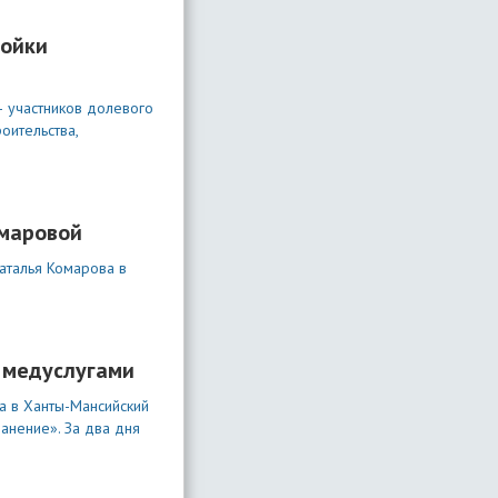
ройки
– участников долевого
оительства,
омаровой
аталья Комарова в
 медуслугами
а в Ханты-Мансийский
анение». За два дня