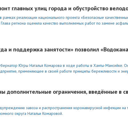
онт главных улиц города и обустройство велод
в рамках реализации национального проекта «Безопасные качественные
 Глава региона оценила качество выполняемых работ по замене асфал
да и поддержка занятости» позволил «Водокан
бернатор Югры Наталья Комарова в ходе работы в Ханты-Мансийке. О
едприятие, применяющее в своей работе принципы бережливости и эн
ны дополнительные ограничения, введённые в св
едупреждению завоза и распространения коронавирусной инфекции на
номного округа Натальи Комаровой.