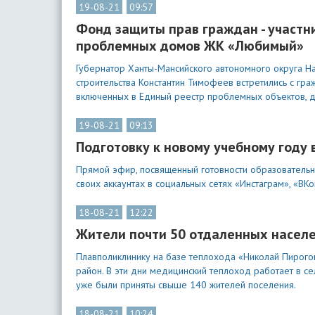
19-08-21
09:57
Фонд защиты прав граждан - участн
проблемных домов ЖК «Любимый»
Губернатор Ханты-Мансийского автономного округа Н
строительства Константин Тимофеев встретились с гра
включенных в Единый реестр проблемных объектов, 
19-08-21
09:13
Подготовку к новому учебному году
Прямой эфир, посвященный готовности образовательн
своих аккаунтах в социальных сетях «Инстаграм», «ВКон
18-08-21
12:22
Жители почти 50 отдаленных насел
Плавполиклинику на базе теплохода «Николай Пирого
район. В эти дни медицинский теплоход работает в с
уже были приняты свыше 140 жителей поселения.
18-08-21
10:24