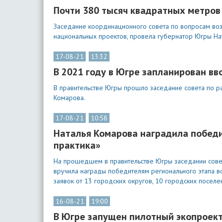
Почти 380 тысяч квадратных метров 
Заседание координационного совета по вопросам воз
национальных проектов, провела губернатор Югры На
17-08-21
13:32
В 2021 году в Югре запланирован вв
В правительстве Югры прошло заседание совета по р
Комарова.
17-08-21
10:58
Наталья Комарова наградила победи
практика»
На прошедшем в правительстве Югры заседании совет
вручила награды победителям регионального этапа вс
заявок от 13 городских округов, 10 городских поселе
16-08-21
19:00
В Югре запущен пилотный экопроект