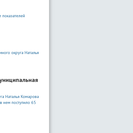
е показателей
много округа Наталья
муниципальная
га Наталья Комарова
в нем поступило 65