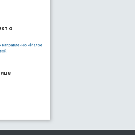
ект о
по направлению «Малое
вой.
нице