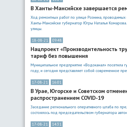
В Ханты-Мансийске завершается рем
Ход ремонтных работ по улице Рознина, проводимых 
Ханты-Мансийске губернатор Югры Наталья Комарова.
улицы.
18-08-21
09:48
Нацпроект «Производительность тру
тариф без повышения
Муниципальное предприятие «Водоканал» посетила гу
году, и сегодня представляет собой современное пр
17-08-21
16:01
В Урае, Югорске и Советском отмене
распространением COVID-19
Заседание регионального оперативного штаба по пр
состоялось под председательством губернатора авто
17-08-21
14:31