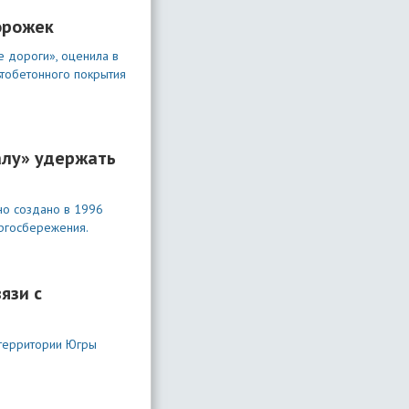
орожек
 дороги», оценила в
ьтобетонного покрытия
алу» удержать
но создано в 1996
ергосбережения.
язи с
 территории Югры