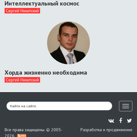
Интеллектуальный космос
Сергей Никитский
Хорда жизненно необходима
Сергей Никитский
Toggl
naviga
Все права защищены. © 2005-
Разработка и продвижение
2026