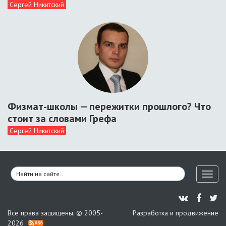
Сергей Никитский
Физмат-школы — пережитки прошлого? Что
стоит за словами Грефа
Сергей Никитский
Toggl
naviga
Все права защищены. © 2005-
Разработка и продвижение
2026