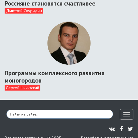
Россияне становятся счастливее
Дмитрий Скуридин
Программы комплексного развития
моногородов
Сергей Никитский
Toggl
naviga