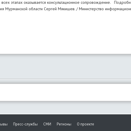
На всех этапах оказывается консультационное сопровождение. Подроб
тия Мурманской области Сергей Мякишев. / Министерство информацион
зывы
Пресс-службы
СМИ
Регионы
О проекте