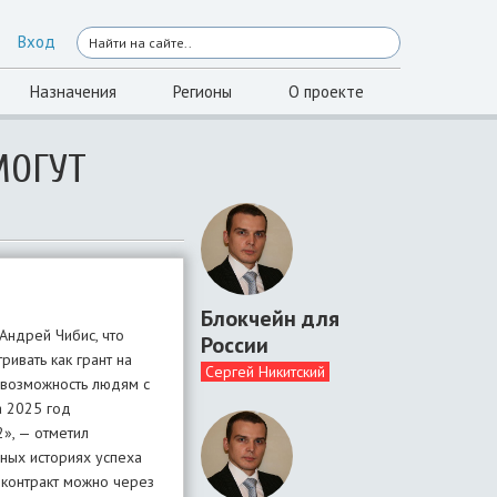
Вход
Назначения
Регионы
О проекте
МОГУТ
Блокчейн для
Андрей Чибис, что
России
ривать как грант на
Сергей Никитский
 возможность людям с
а 2025 год
», — отметил
ьных историях успеха
 контракт можно через