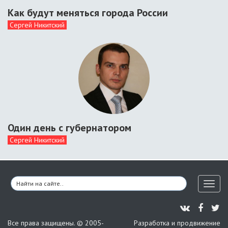
Как будут меняться города России
Сергей Никитский
Один день с губернатором
Сергей Никитский
Toggl
naviga
Все права защищены. © 2005-
Разработка и продвижение