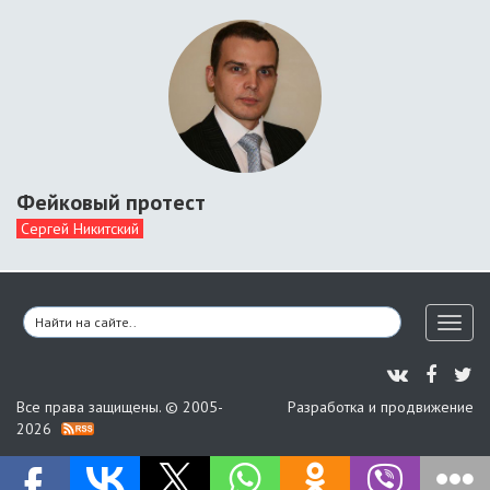
Фейковый протест
Сергей Никитский
Toggl
naviga
Все права защищены. © 2005-
Разработка и продвижение
2026