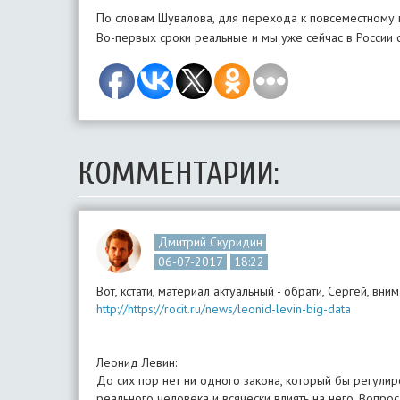
По словам Шувалова, для перехода к повсеместному вн
Во-первых сроки реальные и мы уже сейчас в Росси
КОММЕНТАРИИ:
Дмитрий Скуридин
06-07-2017
18:22
http://https://rocit.ru/news/leonid-levin-big-data
Леонид Левин:
До сих пор нет ни одного закона, который бы регули
реального человека и всячески влиять на него. Вопро