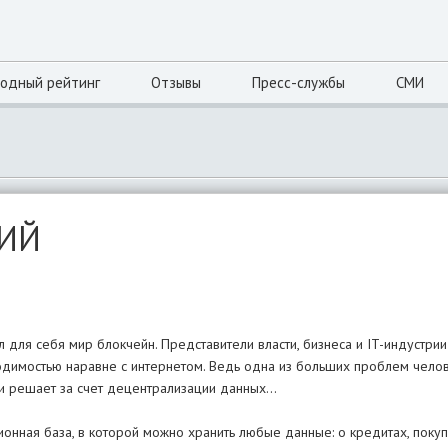
одный рейтинг
Отзывы
Пресс-службы
СМИ
КИЙ
для себя мир блокчейн. Представители власти, бизнеса и IT-индустри
одимостью наравне с интернетом. Ведь одна из больших проблем чело
 и решает за счет децентрализации данных...
ционная база, в которой можно хранить любые данные: о кредитах, поку