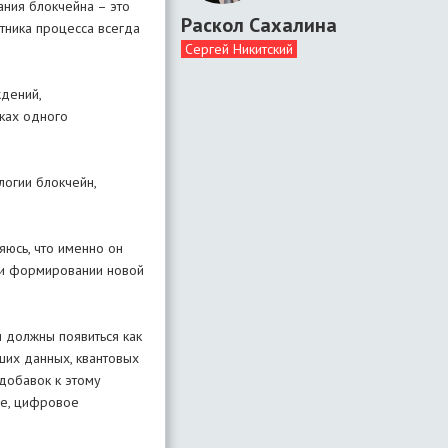
ния блокчейна – это
Раскол Сахалина
тника процесса всегда
Сергей Никитский
ждений,
мках одного
логии блокчейн,
яюсь, что именно он
при формировании новой
 должны появиться как
ших данных, квантовых
Вдобавок к этому
ие, цифровое