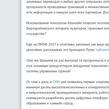
денежных переводах и любых других операциях, кото
прозрачность проводимых транзакций и множественное
есть информация о каждом шаге всех партнеров. Дос
Использование технологии блокчейн позволит постепе
бюрократического аппарата, аудиторов, страховых ко
государства?
Еще на ПМЭФ-2017 я отчетливо запомнил, как вице-пр
увлечённо рассказывал, что президент Путин
"заболел
Опят же, Шувалов не раз выступал за прозрачность и 
стал основным трендсеттером внедрения технологии б
системы управления страной!
От слов к делу, в
СМИ
уже появились первые очертани
минимум десять высокотехнологичных и конкурентосп
и нейротехнологий, промышленного интернета, робото
планируется разработать десять цифровых платформ
образование и «умный» город.