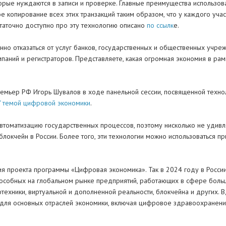
рые нуждаются в записи и проверке. Главные преимущества использова
 копирование всех этих транзакций таким образом, что у каждого учас
таточно доступно про эту технологию описано
по ссылк
е.
нно отказаться от услуг банков, государственных и общественных учре
мпаний и регистраторов. Представляете, какая огромная экономия в ра
емьер РФ Игорь Шувалов в ходе панельной сессии, посвященной техно
" темой цифровой экономики
.
автоматизацию государственных процессов, поэтому нисколько не удивл
локчейн в России. Более того, эти технологии можно использоваться 
я проекта программы «Цифровая экономика». Так в 2024 году в России
особных на глобальном рынке предприятий, работающих в сфере боль
техники, виртуальной и дополненной реальности, блокчейна и других. 
 для основных отраслей экономики, включая цифровое здравоохранен