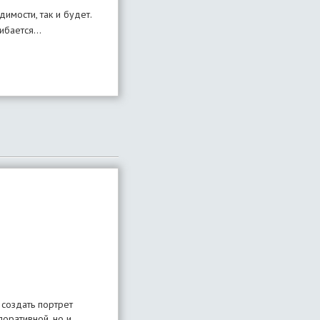
имости, так и будет.
шибается…
 создать портрет
поративной, но и