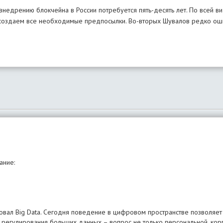
едрению блокчейна в России потребуется пять-десять лет. По всей вид
и создаем все необходимые предпосылки. Во-вторых Шувалов редко о
ровал Big Data. Сегодня поведение в цифровом пространстве позволяет
с регулирования больших данных – вопрос не только персональной, кор