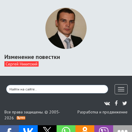
Изменение повестки
Сергей Никитский
Toggl
naviga
Все права защищены. © 2005-
Разработка и продвижение
2026