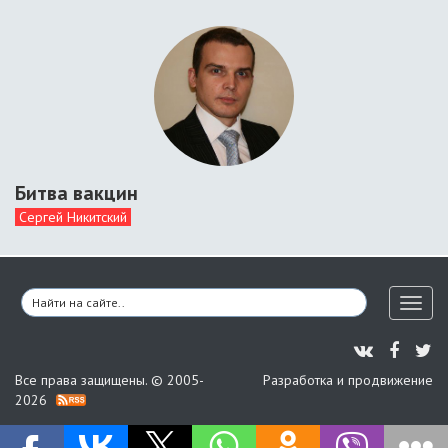
Битва вакцин
Сергей Никитский
Toggl
naviga
Все права защищены. © 2005-
Разработка и продвижение
2026