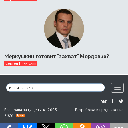
Меркушкин готовит "захват" Мордовии?
Сергей Никитский
Toggl
naviga
Все права защищены. © 2005-
Разработка и продвижение
2026