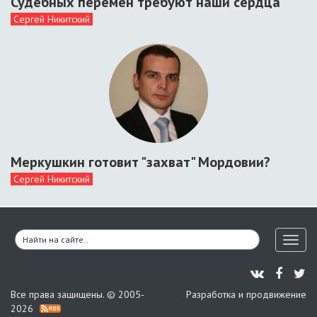
Судебных перемен требуют наши сердца
Сергей Никитский
Меркушкин готовит "захват" Мордовии?
Сергей Никитский
Toggl
naviga
Все права защищены. © 2005-
Разработка и продвижение
2026