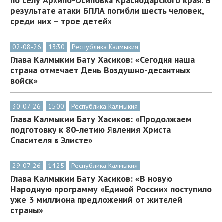
по селу Архипо-Осиповка Краснодарского края. В
результате атаки БПЛА погибли шесть человек,
среди них – трое детей»
02-08-26
13:30
Республика Калмыкия
Глава Калмыкии Бату Хасиков: «Сегодня наша
страна отмечает День Воздушно-десантных
войск»
30-07-26
15:00
Республика Калмыкия
Глава Калмыкии Бату Хасиков: «Продолжаем
подготовку к 80-летию Явления Христа
Спасителя в Элисте»
29-07-26
14:25
Республика Калмыкия
Глава Калмыкии Бату Хасиков: «В новую
Народную программу «Единой России» поступило
уже 3 миллиона предложений от жителей
страны»