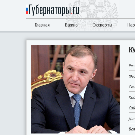
Главная
Важно
Эксперты
Нар
К
Рег
Фед
Сто
Код
Са
Да
Вст