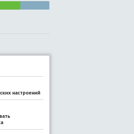
еских настроений
вать
са