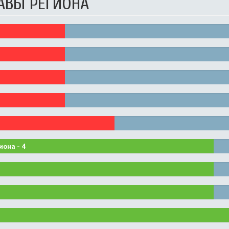
АВЫ РЕГИОНА
иона -
4