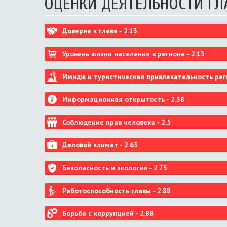
ОЦЕНКИ ДЕЯТЕЛЬНОСТИ ГЛ
Доверие к главе -
2.13
Уровень жизни населения в регионе -
2.13
Имидж и туристическая привлекательность рег
Информационная открытость -
2.38
Соблюдение прав человека -
2.5
Деловой климат -
2.63
Безопасность и экология -
2.75
Работоспособность главы -
2.88
Борьба с коррупцией -
2.88