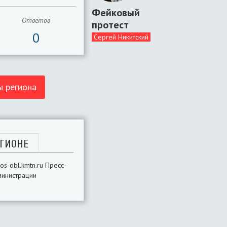
Фейковый
Ответов
протест
0
Сергей Никитский
ы региона
ГИОНЕ
s-obl.kmtn.ru Пресс-
министрации