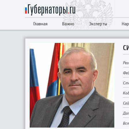
Главная
Важно
Эксперты
Нар
С
Рег
Фед
Сто
Код
Са
Да
Вст