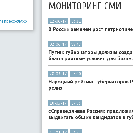
МОНИТОРИНГ СМИ
ти пресс-служб
12-06-17
13:21
В России замечен рост патриотич
02-06-17
18:47
Путин: губернаторы должны созда
благоприятные условия для бизне
28-03-17
15:00
Народный рейтинг губернаторов Р
релиз
10-03-17
17:53
«Справедливая Россия» предложи
выдвигать общих кандидатов в г
31-01-17
11:53