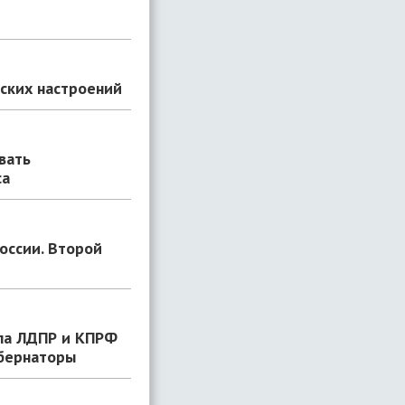
еских настроений
вать
са
оссии. Второй
ла ЛДПР и КПРФ
убернаторы