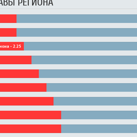
АВЫ РЕГИОНА
иона -
2.25