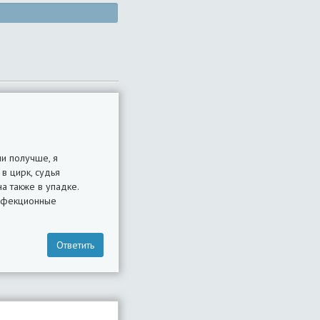
ли получше, я
в цирк, судья
а также в упадке.
инфекционные
Ответить