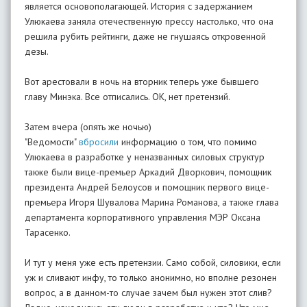
является основополагающей. История с задержанием
Улюкаева заняла отечественную прессу настолько, что она
решила рубить рейтинги, даже не гнушаясь откровенной
дезы.
Вот арестовали в ночь на вторник теперь уже бывшего
главу Минэка. Все отписались. ОК, нет претензий.
Затем вчера (опять же ночью)
"Ведомости"
вбросили
информацию о том, что помимо
Улюкаева в разработке у неназванных силовых структур
также были вице-премьер Аркадий Дворкович, помощник
президента Андрей Белоусов и помощник первого вице-
премьера Игоря Шувалова Марина Романова, а также глава
департамента корпоративного управления МЭР Оксана
Тарасенко.
И тут у меня уже есть претензии. Само собой, силовики, если
уж и сливают инфу, то только анонимно, но вполне резонен
вопрос, а в данном-то случае зачем был нужен этот слив?