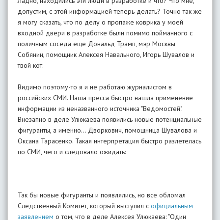
Ладно, находились эти люди в разработке и что? Что мне,
допустим, с этой информацией теперь делать? Точно так же
я могу сказать, что по делу о пропаже коврика у моей
входной двери в разработке были помимо пойманного с
поличным соседа еще Дональд Трамп, мэр Москвы
Собянин, помощник Алексея Навального, Игорь Шувалов и
твой кот.
Видимо поэтому-то я и не работаю журналистом в
российских СМИ. Наша пресса быстро нашла применение
информации из неназванного источника "Ведомостей".
Внезапно в деле Улюкаева появились новые потенциальные
фигуранты, а именно... Дворкович, помощница Шувалова и
Оксана Тарасенко. Такая интерпретация быстро разлетелась
по СМИ, чего и следовало ожидать:
Так бы новые фигуранты и появлялись, но все обломал
Следственный Комитет, который выступил с
официальным
заявлением
о том, что в деле Алексея Улюкаева: "Один