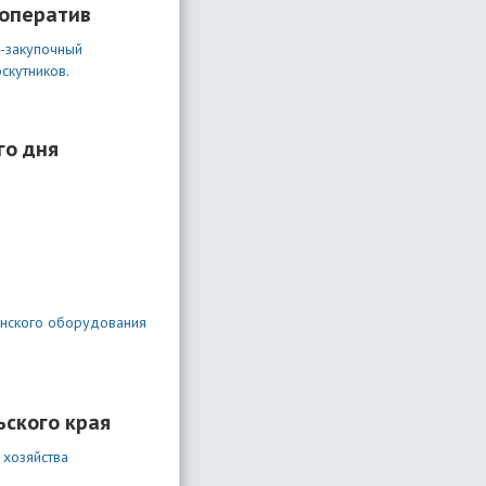
ооператив
о-закупочный
скутников.
го дня
инского оборудования
ьского края
 хозяйства