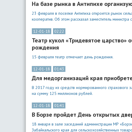
На базе рынка в Антипихе организу
23 февраля в поселке Антипиха откроется рынок сель
кооператив. Об этом рассказал заместитель министра 
12-01-18
02:22
Театр кукол «Тридевятое царство» о
рождения
15 февраля театр отмечает день рождения.
12-01-18
01:43
Для медорганизаций края приобрет
В 2017 году из средств нормированного страхового
на сумму 125 миллионов рублей.
12-01-18
01:41
В Борзе пройдет День открытых двер
18 января в зале заседаний администрации МР «Борз
Забайкальского края для сельскохозяйственных товар