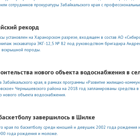
вили сотрудников прокуратуры Забайкальского края с профессиональны
ийский рекорд
сы установлен на Харанорском разрезе, входящем в состав АО «Сибирс
 экипаж экскаватора ЭКГ-12,5 № 82 под руководством бригадира Андре
в вскрышной породы.
оительства нового объекта водоснабжения в се
 Забайкальского края, в рамках программы «Развитие жилищно-коммун
овское» Чернышевского района на 2018 год запланированы средства в
во нового объекта водоснабжения.
 баскетболу завершилось в Шилке
го края по баскетболу среди юношей и девушек 2002 года рождения 
000 года рождения и моложе.