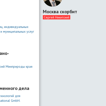
Москва скорбит
Сергей Никитский
иц, индивидуальных
и муниципальных услуг
ано-
орий Минприроды края
менного дела
ехнологий для
ational GmbH.