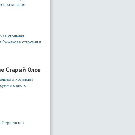
м праздником.
кая угольная
я Рыжакова отгрузил в
ле Старый Олов
ального хозяйства
 сумме одного
и Первенство