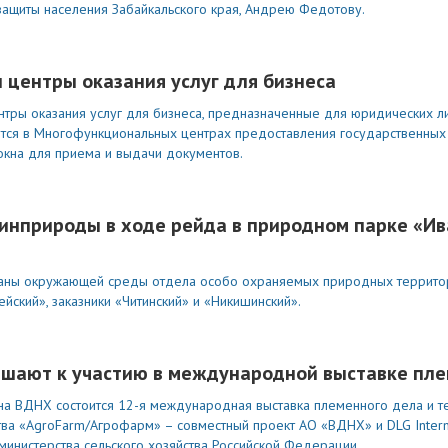
защиты населения Забайкальского края, Андрею Федотову.
 центры оказания услуг для бизнеса
нтры оказания услуг для бизнеса, предназначенные для юридических л
тся в Многофункциональных центрах предоставления государственных 
окна для приема и выдачи документов.
инприроды в ходе рейда в природном парке «Ив
храны окружающей среды отдела особо охраняемых природных террит
ский», заказники «Читинский» и «Никишинский».
ашают к участию в международной выставке пле
она ВДНХ состоится 12-я международная выставка племенного дела и т
ва «AgroFarm/Агрофарм» – совместный проект АО «ВДНХ» и DLG Intern
нистерства сельского хозяйства Российской Федерации.