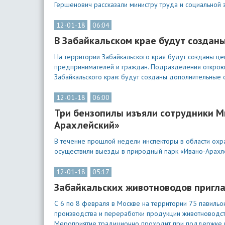
Гершенович рассказали министру труда и социальной 
12-01-18
06:04
В Забайкальском крае будут созданы
На территории Забайкальского края будут созданы це
предпринимателей и граждан. Подразделения открою
Забайкальского края: будут созданы дополнительные 
12-01-18
06:00
Три бензопилы изъяли сотрудники М
Арахлейский»
В течение прошлой недели инспекторы в области о
осуществили выезды в природный парк «Ивано-Арахлей
12-01-18
05:17
Забайкальских животноводов пригл
С 6 по 8 февраля в Москве на территории 75 павиль
производства и переработки продукции животноводст
Мероприятие традиционно проходит при поддержке ми