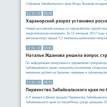
Собрания Забайкальского края Игорь Лиханов поздра
12-01-18
00:28
Харанорский разрез установил росс
Новый российский рекорд по переработке горной мас
энергетическая компания». За 12 месяцев 2017 года
автотранспорт свыше 5,3 миллиона кубических метро
12-01-18
00:06
Наталья Жданова решила вопрос стр
По информации контрольного управления губернатора
Забайкальского края» сельскому поселению «Староол
миллиона рублей на бурение скважины и строительст
11-01-18
08:18
Первенство Забайкальского края по
6-9 января в Шилке прошли Первенство Забайкальско
Забайкальского края по баскетболу среди девушек 2