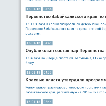
12-01-18
04:54
Первенство Забайкальского края по 
12-14 января в Специализированной детско-юношеской
Первенство Забайкальского края по греко-римской 
рождения.
12-01-18
04:46
Опубликован состав пар Первенства 
12 января во Дворце спорта (ул. Бабушкина, 113 а) 
боксу.
12-01-18
03:23
Краевые власти утвердили програм
Региональное правительство утвердило программу га
Забайкальского края, рассчитанную на 2018-2022 годы
12-01-18
02:44