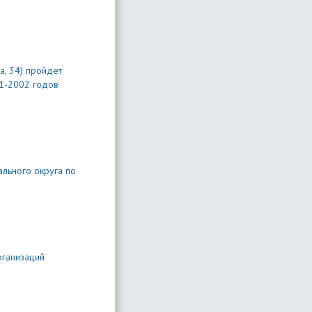
а, 34) пройдет
1-2002 годов
ального округа по
рганизаций