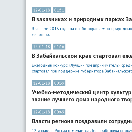
12-01-18
01:31
В заказниках и природных парках З
В январе 2018 года на особо охраняемых природных 
животных.
12-01-18
01:16
В Забайкальском крае стартовал е
Ежегодный конкурс «Лучший предприниматель» среди 
стартовал при поддержке губернатора Забайкальского
12-01-18
00:59
Учебно-методический центр культуры
звание лучшего дома народного тво
12-01-18
00:49
Власти региона поздравили сотруд
12 января в России отмечается День работника проку