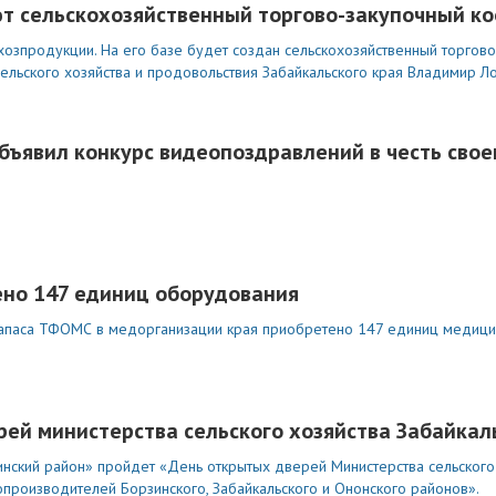
ют сельскохозяйственный торгово-закупочный к
хозпродукции. На его базе будет создан сельскохозяйственный торгов
сельского хозяйства и продовольствия Забайкальского края Владимир Ло
бъявил конкурс видеопоздравлений в честь свое
ено 147 единиц оборудования
 запаса ТФОМС в медорганизации края приобретено 147 единиц медиц
ей министерства сельского хозяйства Забайкал
инский район» пройдет «День открытых дверей Министерства сельского
опроизводителей Борзинского, Забайкальского и Ононского районов».