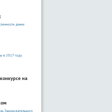
х
сленности диких
ы в 2017 году
-конкурсе на
ком
ель Законодательного